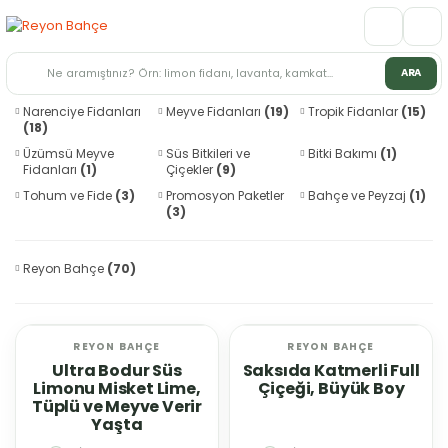
ARA
Narenciye Fidanları
Meyve Fidanları
(19)
Tropik Fidanlar
(15)
(18)
Üzümsü Meyve
Süs Bitkileri ve
Bitki Bakımı
(1)
Fidanları
(1)
Çiçekler
(9)
Tohum ve Fide
(3)
Promosyon Paketler
Bahçe ve Peyzaj
(1)
(3)
Reyon Bahçe
(70)
REYON BAHÇE
REYON BAHÇE
YENİ
YENİ
Ultra Bodur Süs
Saksıda Katmerli Full
Limonu Misket Lime,
Çiçeği, Büyük Boy
Tüplü ve Meyve Verir
Yaşta