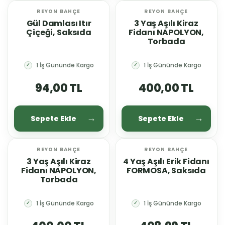
REYON BAHÇE
REYON BAHÇE
YENİ
YENİ
Gül Damlası Itır
3 Yaş Aşılı Kiraz
Çiçeği, Saksıda
Fidanı NAPOLYON,
Torbada
1 İş Gününde Kargo
1 İş Gününde Kargo
✓
✓
94,00 TL
400,00 TL
Sepete Ekle
Sepete Ekle
REYON BAHÇE
REYON BAHÇE
YENİ
YENİ
3 Yaş Aşılı Kiraz
4 Yaş Aşılı Erik Fidanı
Fidanı NAPOLYON,
FORMOSA, Saksıda
Torbada
1 İş Gününde Kargo
1 İş Gününde Kargo
✓
✓