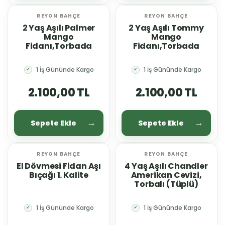
REYON BAHÇE
REYON BAHÇE
YENİ
YENİ
2 Yaş Aşılı Palmer
2 Yaş Aşılı Tommy
Mango
Mango
Fidanı,Torbada
Fidanı,Torbada
1 İş Gününde Kargo
1 İş Gününde Kargo
✓
✓
2.100,00 TL
2.100,00 TL
Sepete Ekle
Sepete Ekle
REYON BAHÇE
REYON BAHÇE
YENİ
YENİ
El Dövmesi Fidan Aşı
4 Yaş Aşılı Chandler
Bıçağı 1. Kalite
Amerikan Cevizi,
Torbalı (Tüplü)
1 İş Gününde Kargo
1 İş Gününde Kargo
✓
✓