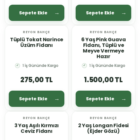
Sepete Ekle
Sepete Ekle
REYON BAHÇE
REYON BAHÇE
YENİ
YENİ
Tüplü Tokat Narince
6 Yaş Pink Guava
Üzüm Fidanı
Fidanı, Tüplü ve
Meyve Vermeye
Hazır
1 İş Gününde Kargo
1 İş Gününde Kargo
✓
✓
275,00 TL
1.500,00 TL
Sepete Ekle
Sepete Ekle
REYON BAHÇE
REYON BAHÇE
YENİ
YENİ
3 Yaş Aşılı Kırmızı
2 Yaş Longan Fidesi
Ceviz Fidanı
(Ejder Gözü)