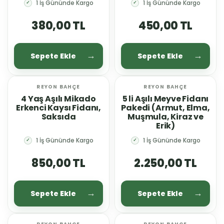
1 İş Gününde Kargo
1 İş Gününde Kargo
✓
✓
380,00 TL
450,00 TL
Sepete Ekle
Sepete Ekle
REYON BAHÇE
REYON BAHÇE
YENİ
YENİ
4 Yaş Aşılı Mikado
5 li Aşılı Meyve Fidanı
Erkenci Kaysı Fidanı,
Pakedi (Armut, Elma,
Saksıda
Muşmula, Kiraz ve
Erik)
1 İş Gününde Kargo
1 İş Gününde Kargo
✓
✓
850,00 TL
2.250,00 TL
Sepete Ekle
Sepete Ekle