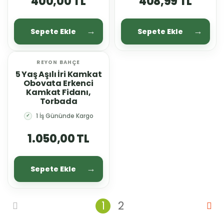
400,00 TL
408,99 TL
Sepete Ekle
Sepete Ekle
REYON BAHÇE
YENİ
5 Yaş Aşılı İri Kamkat
Obovata Erkenci
Kamkat Fidanı,
Torbada
1 İş Gününde Kargo
✓
1.050,00 TL
Sepete Ekle
1
2