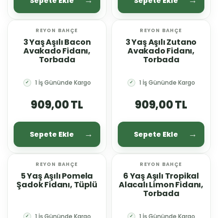
Sepete Ekle
Sepete Ekle
REYON BAHÇE
REYON BAHÇE
YENİ
YENİ
3 Yaş Aşılı Bacon
3 Yaş Aşılı Zutano
Avakado Fidanı,
Avakado Fidanı,
Torbada
Torbada
1 İş Gününde Kargo
1 İş Gününde Kargo
✓
✓
909,00 TL
909,00 TL
Sepete Ekle
Sepete Ekle
REYON BAHÇE
REYON BAHÇE
YENİ
YENİ
5 Yaş Aşılı Pomela
6 Yaş Aşılı Tropikal
Şadok Fidanı, Tüplü
Alacalı Limon Fidanı,
Torbada
1 İş Gününde Kargo
1 İş Gününde Kargo
✓
✓