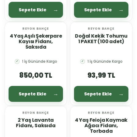
Sepete Ekle
Sepete Ekle
REYON BAHÇE
REYON BAHÇE
YENİ
YENİ
4 Yaş Aşılı Şekerpare
Doğal Kekik Tohumu
Kayısı Fidanı,
1 PAKET (100 adet)
Saksıda
1 İş Gününde Kargo
1 İş Gününde Kargo
✓
✓
850,00 TL
93,99 TL
Sepete Ekle
Sepete Ekle
REYON BAHÇE
REYON BAHÇE
YENİ
YENİ
2 Yaş Lavanta
4 Yaş Feioja Kaymak
Fidanı, Saksıda
Ağacı Fidanı,
Torbada