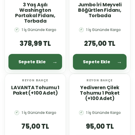
3 Yaş Aşılı
Jumbo İri Meyveli
Washington
Böğürtlen Fidanı,
Portakal Fidanı,
Torbada
Torbada
1 İş Gününde Kargo
1 İş Gününde Kargo
✓
✓
378,99 TL
275,00 TL
Sepete Ekle
Sepete Ekle
REYON BAHÇE
REYON BAHÇE
YENİ
YENİ
LAVANTA Tohumu 1
Yediveren Çilek
Paket (+100 Adet)
Tohumu 1 Paket
(+100 Adet)
1 İş Gününde Kargo
1 İş Gününde Kargo
✓
✓
75,00 TL
95,00 TL