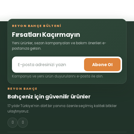
REYON BAHÇE BÜLTENİ
Fırsatları Kaçırmayın
Yeni ürünler, sezon kampanyaları ve bakım önerileri e-
postanıza gelsin.
Abone Ol
Kampanya ve yeni ürün duyurularını e-posta ile alın.
REYON BAHÇE
Bahçeniz için güvenilir ürünler
17 yıldır Türkiye’nin dört bir yanına özenle seçilmiş kaliteli bitkiler
ulaştırıyoruz.