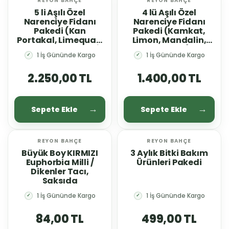
REYON BAHÇE
REYON BAHÇE
YENİ
YENİ
5 li Aşılı Özel
4 lü Aşılı Özel
Narenciye Fidanı
Narenciye Fidanı
Pakedi (Kan
Pakedi (Kamkat,
Portakal, Limequat,
Limon, Mandalin,
Şadok, Blood Lime, İri
Portakal)
1 İş Gününde Kargo
1 İş Gününde Kargo
✓
✓
kamkat)
2.250,00 TL
1.400,00 TL
Sepete Ekle
Sepete Ekle
REYON BAHÇE
REYON BAHÇE
YENİ
YENİ
Büyük Boy KIRMIZI
3 Aylık Bitki Bakım
Euphorbia Milli /
Ürünleri Pakedi
Dikenler Tacı,
Saksıda
1 İş Gününde Kargo
1 İş Gününde Kargo
✓
✓
84,00 TL
499,00 TL