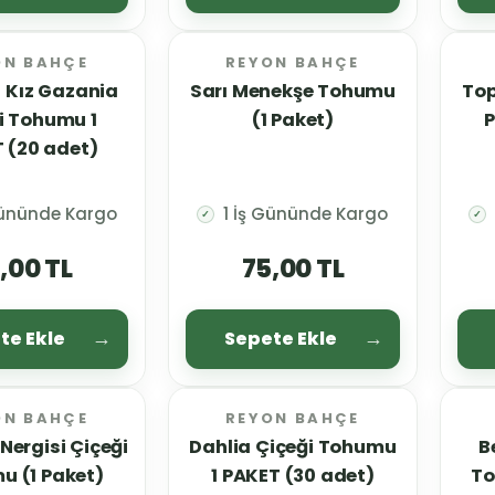
ON BAHÇE
REYON BAHÇE
 Kız Gazania
Sarı Menekşe Tohumu
Top
i Tohumu 1
(1 Paket)
P
 (20 adet)
Gününde Kargo
1 İş Gününde Kargo
✓
✓
,00 TL
75,00 TL
te Ekle
Sepete Ekle
ON BAHÇE
REYON BAHÇE
Nergisi Çiçeği
Dahlia Çiçeği Tohumu
B
u (1 Paket)
1 PAKET (30 adet)
To