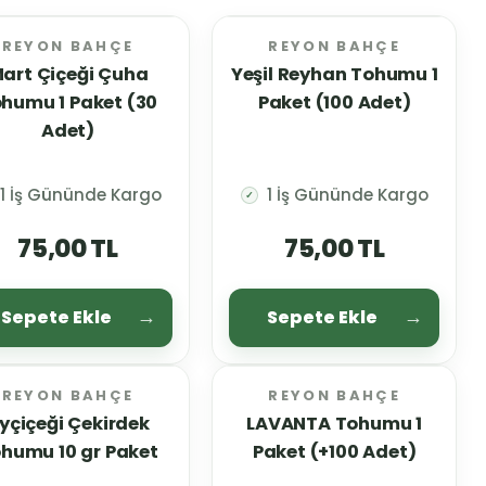
REYON BAHÇE
REYON BAHÇE
art Çiçeği Çuha
Yeşil Reyhan Tohumu 1
humu 1 Paket (30
Paket (100 Adet)
Adet)
1 İş Gününde Kargo
1 İş Gününde Kargo
✓
75,00 TL
75,00 TL
Sepete Ekle
Sepete Ekle
REYON BAHÇE
REYON BAHÇE
YENİ
yçiçeği Çekirdek
LAVANTA Tohumu 1
humu 10 gr Paket
Paket (+100 Adet)