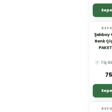
Sepe
REY
Şebboy Ç
Renk Çi
PAKET
1 İş 
✓
75
Sepe
REY