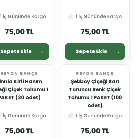
1 İş Gününde Kargo
1 İş Gününde Kargo
✓
75,00 TL
75,00 TL
Sepete Ekle
Sepete Ekle
REYON BAHÇE
REYON BAHÇE
innia Kirli Hanım
Şebboy Çiçeği Sarı
k Tohumu 1
Turuncu Renk Çiçek
PAKET (30 Adet)
Tohumu 1 PAKET (100
Adet)
1 İş Gününde Kargo
1 İş Gününde Kargo
✓
75,00 TL
75,00 TL