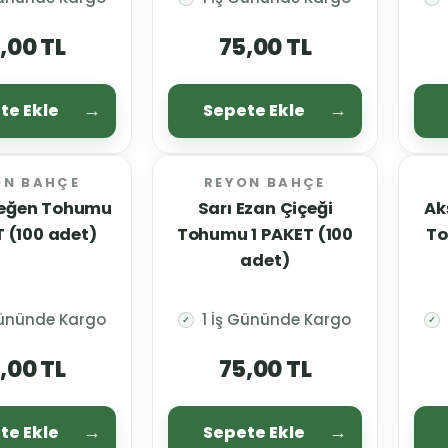
,00 TL
75,00 TL
te Ekle
Sepete Ekle
ON BAHÇE
REYON BAHÇE
leğen Tohumu
Sarı Ezan Çiçeği
Ak
T (100 adet)
Tohumu 1 PAKET (100
To
adet)
Gününde Kargo
1 İş Gününde Kargo
✓
✓
,00 TL
75,00 TL
te Ekle
Sepete Ekle