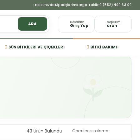
Hakkımızda
Siparişlerim
Kargo Takibi
0 (552) 490 33 00
Hesabım
Sepetim
ARA
Giriş Yap
ürün
SÜS BITKILERI VE ÇIÇEKLER
BITKI BAKIMI
43 Ürün Bulundu