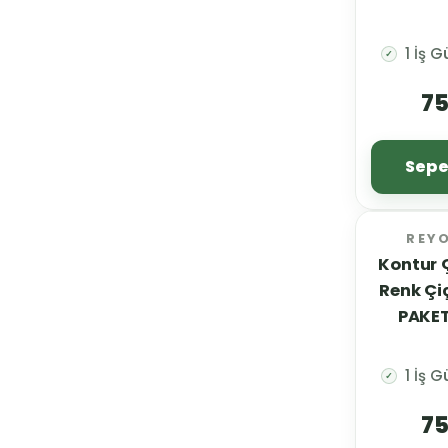
1 İş 
✓
75
Sepe
REY
Kontur Ç
Renk Çi
PAKET
1 İş 
✓
75