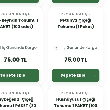
REYON BAHÇE
REYON BAHÇE
 Reyhan Tohumu 1
Petunya Çiçeği
AKET (100 adet)
Tohumu (1 Paket)
1 İş Gününde Kargo
1 İş Gününde Kargo
✓
75,00 TL
75,00 TL
Sepete Ekle
Sepete Ekle
REYON BAHÇE
REYON BAHÇE
eybeğendi Çiçeği
Hüsnüyusuf Çiçeği
humu 1 PAKET (30
Tohumu 1 PAKET (100