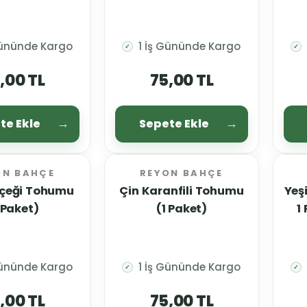
Gününde Kargo
1 İş Gününde Kargo
✓
✓
,00 TL
75,00 TL
te Ekle
Sepete Ekle
ON BAHÇE
REYON BAHÇE
Çiçeği Tohumu
Çin Karanfili Tohumu
Yeş
 Paket)
(1 Paket)
1
Gününde Kargo
1 İş Gününde Kargo
✓
✓
,00 TL
75,00 TL