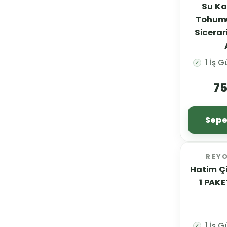
Su Ka
Tohumu
Sicerar
1 İş 
✓
75
Sepe
REY
Hatim Çiçeği Tohumu
1 PAKE
1 İş 
✓