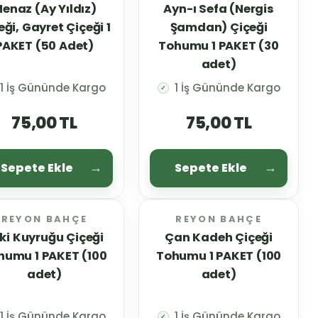
enaz (Ay Yıldız)
Ayn-ı Sefa (Nergis
eği, Gayret Çiçeği 1
Şamdan) Çiçeği
PAKET (50 Adet)
Tohumu 1 PAKET (30
adet)
1 İş Gününde Kargo
1 İş Gününde Kargo
✓
75,00 TL
75,00 TL
Sepete Ekle
Sepete Ekle
REYON BAHÇE
REYON BAHÇE
lki Kuyruğu Çiçeği
Çan Kadeh Çiçeği
humu 1 PAKET (100
Tohumu 1 PAKET (100
adet)
adet)
1 İş Gününde Kargo
1 İş Gününde Kargo
✓