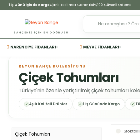
1 İş Günü İçinde Kargo
Canlı Teslimat Garantisi
%100 Güvenli Ödeme
BAHÇENIZ IÇIN EN DOĞRUSU
NARENCIYE FIDANLARI
MEYVE FIDANLARI
REYON BAHÇE KOLEKSİYONU
Çiçek Tohumları
Türkiye'nin özenle yetiştirilmiş çiçek tohumları ko
Aşılı Kaliteli Ürünler
1 İş Gününde Kargo
Tü
Stoktaki
Çiçek Tohumları