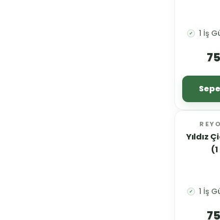
1 İş 
✓
75
Sepe
REY
Yıldız 
(1
1 İş 
✓
75