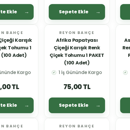
te Ekle
Sepete Ekle
ON BAHÇE
REYON BAHÇE
içeği Karışık
Afrika Papatyası
As
çek Tohumu 1
Çiçeği Karışık Renk
Re
 (100 Adet)
Çiçek Tohumu 1 PAKET
(100 Adet)
Gününde Kargo
1 İş Gününde Kargo
✓
✓
,00 TL
75,00 TL
te Ekle
Sepete Ekle
ON BAHÇE
REYON BAHÇE