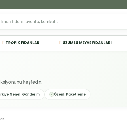
TROPIK FIDANLAR
ÜZÜMSÜ MEYVE FIDANLARI
leksiyonunu keşfedin.
rkiye Geneli Gönderim
Özenli Paketleme
ler