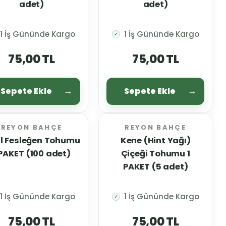
adet)
adet)
1 İş Gününde Kargo
1 İş Gününde Kargo
✓
75,00 TL
75,00 TL
Sepete Ekle
Sepete Ekle
REYON BAHÇE
REYON BAHÇE
il Fesleğen Tohumu
Kene (Hint Yağı)
 PAKET (100 adet)
Çiçeği Tohumu 1
PAKET (5 adet)
1 İş Gününde Kargo
1 İş Gününde Kargo
✓
75,00 TL
75,00 TL