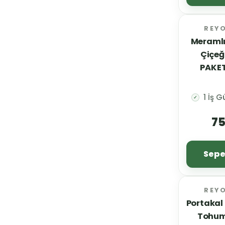
REY
Meramlı
Çiçeğ
PAKET
1 İş 
✓
75
Sepe
REY
Portakal 
Tohum