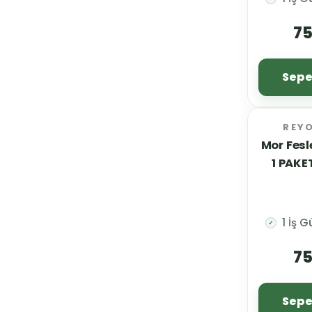
75
Sepe
REY
Mor Fes
1 PAKE
1 İş 
✓
75
Sepe