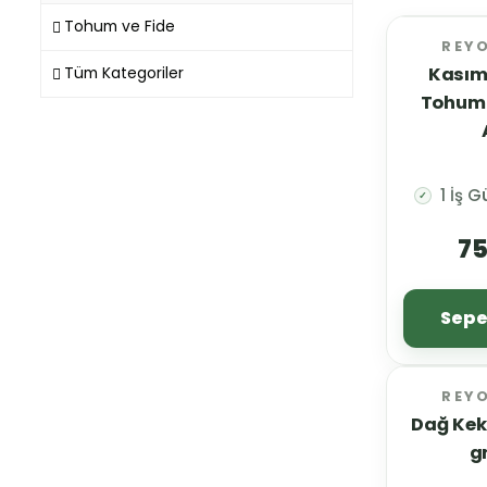
Tohum ve Fide
REY
Kasım
Tüm Kategoriler
Tohumu
1 İş 
✓
75
Sepe
REY
Dağ Kek
g