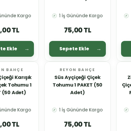
Gününde Kargo
1 İş Gününde Kargo
✓
✓
,00 TL
75,00 TL
te Ekle
Sepete Ekle
ON BAHÇE
REYON BAHÇE
içeği Karışık
Süs Ayçiçeği Çiçek
Z
çek Tohumu 1
Tohumu 1 PAKET (50
Çiçeği Çiçe
 (50 Adet)
Adet)
Gününde Kargo
1 İş Gününde Kargo
✓
✓
,00 TL
75,00 TL