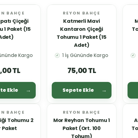
ON BAHÇE
REYON BAHÇE
patı Çiçeği
Katmerli Mavi
M
 1 Paket (15
Kantaron Çiçeği
To
Adet)
Tohumu 1 Paket (15
Adet)
Gününde Kargo
1 İş Gününde Kargo
✓
✓
,00 TL
75,00 TL
te Ekle
Sepete Ekle
ON BAHÇE
REYON BAHÇE
iği Tohumu 2
Mor Reyhan Tohumu 1
A
r Paket
Paket (Ort. 100
To
Tohum)