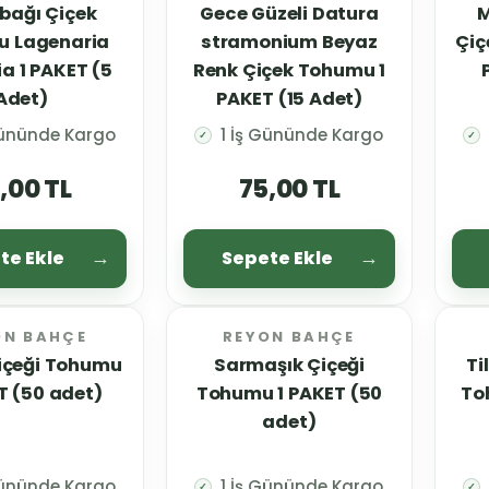
bağı Çiçek
Gece Güzeli Datura
M
 Lagenaria
stramonium Beyaz
Çiç
ia 1 PAKET (5
Renk Çiçek Tohumu 1
Adet)
PAKET (15 Adet)
Gününde Kargo
1 İş Gününde Kargo
✓
✓
,00 TL
75,00 TL
te Ekle
Sepete Ekle
ON BAHÇE
REYON BAHÇE
Sarmaşık Çiçeği
Ti
T (50 adet)
Tohumu 1 PAKET (50
To
adet)
Gününde Kargo
1 İş Gününde Kargo
✓
✓