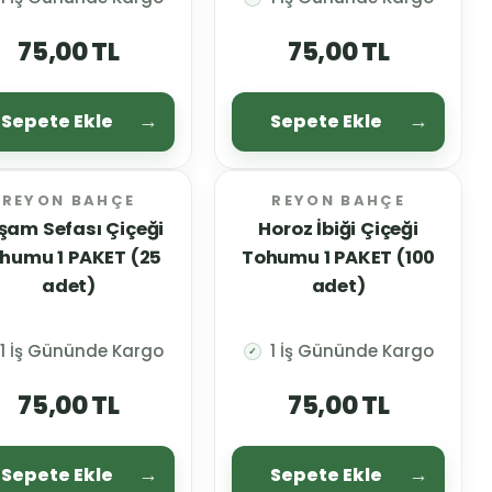
75,00 TL
75,00 TL
Sepete Ekle
Sepete Ekle
REYON BAHÇE
REYON BAHÇE
şam Sefası Çiçeği
Horoz İbiği Çiçeği
humu 1 PAKET (25
Tohumu 1 PAKET (100
adet)
adet)
1 İş Gününde Kargo
1 İş Gününde Kargo
✓
75,00 TL
75,00 TL
Sepete Ekle
Sepete Ekle