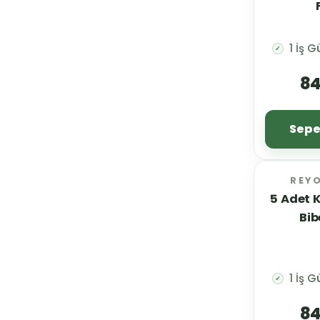
1 İş 
✓
84
Sepe
REY
5 Adet 
Bib
1 İş 
✓
84