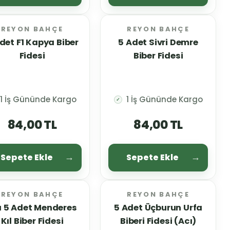
REYON BAHÇE
REYON BAHÇE
det F1 Kapya Biber
5 Adet Sivri Demre
Fidesi
Biber Fidesi
1 İş Gününde Kargo
1 İş Gününde Kargo
✓
84,00 TL
84,00 TL
Sepete Ekle
Sepete Ekle
REYON BAHÇE
REYON BAHÇE
ı 5 Adet Menderes
5 Adet Üçburun Urfa
Kıl Biber Fidesi
Biberi Fidesi (Acı)