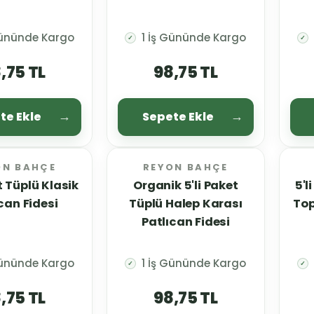
Gününde Kargo
1 İş Gününde Kargo
✓
✓
,75 TL
98,75 TL
te Ekle
Sepete Ekle
ON BAHÇE
REYON BAHÇE
t Tüplü Klasik
Organik 5'li Paket
5'l
can Fidesi
Tüplü Halep Karası
Top
Patlıcan Fidesi
Gününde Kargo
1 İş Gününde Kargo
✓
✓
,75 TL
98,75 TL