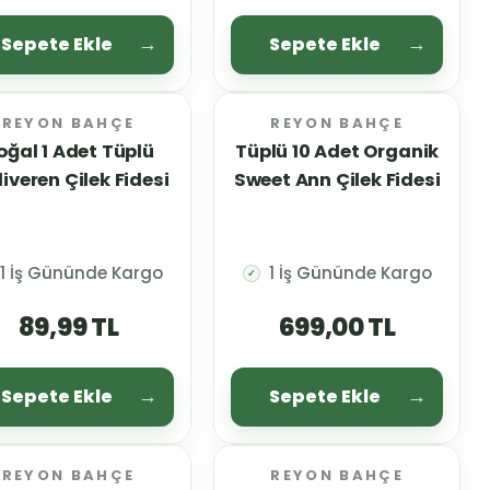
Sepete Ekle
Sepete Ekle
REYON BAHÇE
REYON BAHÇE
oğal 1 Adet Tüplü
Tüplü 10 Adet Organik
iveren Çilek Fidesi
Sweet Ann Çilek Fidesi
1 İş Gününde Kargo
1 İş Gününde Kargo
✓
89,99 TL
699,00 TL
Sepete Ekle
Sepete Ekle
REYON BAHÇE
REYON BAHÇE