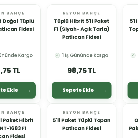
ON BAHÇE
REYON BAHÇE
et Doğal Tüplü
Tüplü Hibrit 5'li Paket
5'l
tlıcan Fidesi
F1 (Siyah- Açık Tarla)
Top
Patlıcan Fidesi
Gününde Kargo
1 İş Gününde Kargo
✓
✓
,75 TL
98,75 TL
te Ekle
Sepete Ekle
ON BAHÇE
REYON BAHÇE
i Paket Hibrit
5'li Paket Tüplü Topan
O
NT-1683 F1
Patlıcan Fidesi
Pak
can Fidesi