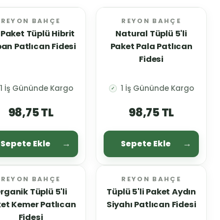
REYON BAHÇE
REYON BAHÇE
i Paket Tüplü Hibrit
Natural Tüplü 5'li
an Patlıcan Fidesi
Paket Pala Patlıcan
Fidesi
1 İş Gününde Kargo
1 İş Gününde Kargo
✓
98,75 TL
98,75 TL
Sepete Ekle
Sepete Ekle
REYON BAHÇE
REYON BAHÇE
rganik Tüplü 5'li
Tüplü 5'li Paket Aydın
et Kemer Patlıcan
Siyahı Patlıcan Fidesi
Fidesi