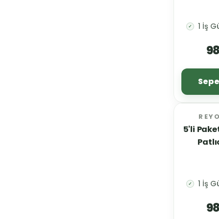
1 İş 
✓
98
Sepe
REY
5'li Pake
Patlı
1 İş 
✓
98