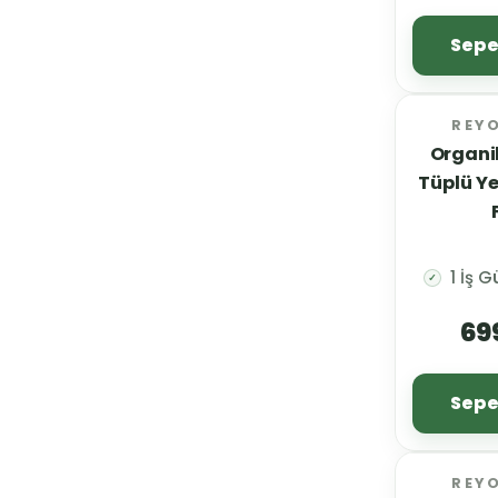
Sepe
REY
Organik
Tüplü Ye
1 İş 
✓
69
Sepe
REY