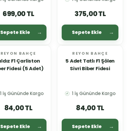
699,00 TL
375,00 TL
Sepete Ekle
Sepete Ekle
REYON BAHÇE
REYON BAHÇE
ıldız F1 Çarliston
5 Adet Tatlı F1 Şölen
ber Fidesi (5 Adet)
Sivri Biber Fidesi
1 İş Gününde Kargo
1 İş Gününde Kargo
✓
84,00 TL
84,00 TL
Sepete Ekle
Sepete Ekle