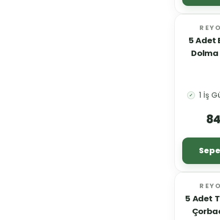
REY
5 Adet 
Dolma 
1 İş 
✓
84
Sepe
REY
5 Adet Ta
Çorbac