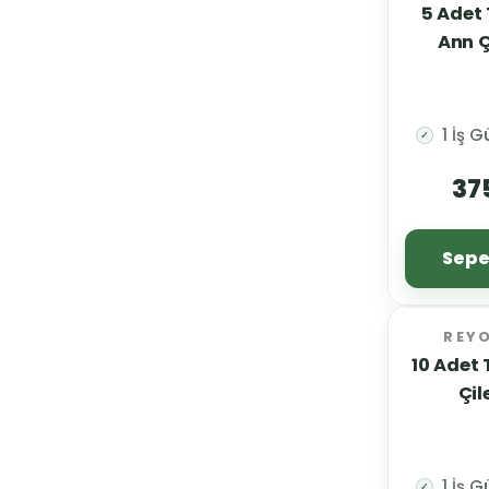
5 Adet
Ann Ç
1 İş 
✓
37
Sepe
REY
10 Adet 
Çil
1 İş 
✓