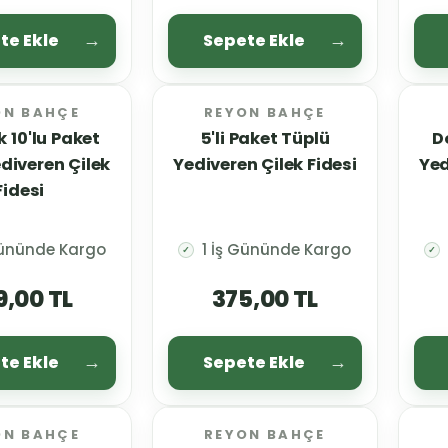
te Ekle
Sepete Ekle
ON BAHÇE
REYON BAHÇE
 10'lu Paket
5'li Paket Tüplü
D
diveren Çilek
Yediveren Çilek Fidesi
Yed
Fidesi
Gününde Kargo
1 İş Gününde Kargo
✓
✓
9,00 TL
375,00 TL
te Ekle
Sepete Ekle
ON BAHÇE
REYON BAHÇE