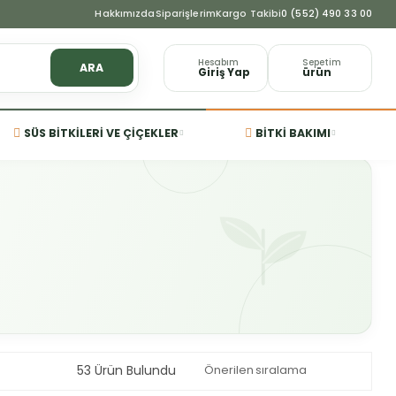
Hakkımızda
Siparişlerim
Kargo Takibi
0 (552) 490 33 00
Hesabım
Sepetim
ARA
Giriş Yap
ürün
SÜS BITKILERI VE ÇIÇEKLER
BITKI BAKIMI
53 Ürün Bulundu