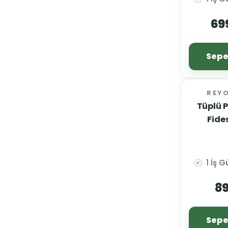
69
Sepe
REY
Tüplü P
Fides
1 İş 
✓
89
Sepe