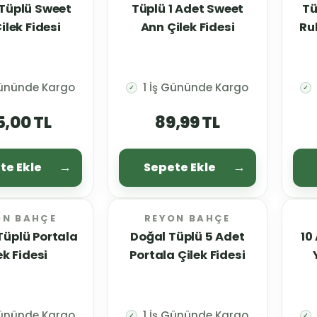
 Tüplü Sweet
Tüplü 1 Adet Sweet
Tü
ilek Fidesi
Ann Çilek Fidesi
Ru
Gününde Kargo
1 İş Gününde Kargo
✓
✓
5,00 TL
89,99 TL
te Ekle
Sepete Ekle
ON BAHÇE
REYON BAHÇE
Tüplü Portala
Doğal Tüplü 5 Adet
10
ek Fidesi
Portala Çilek Fidesi
Gününde Kargo
1 İş Gününde Kargo
✓
✓