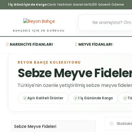
1 İş Günü İçinde Kargo
Canlı Teslimat Garantisi
%100 Güvenli Ödeme
BAHÇENIZ IÇIN EN DOĞRUSU
NARENCIYE FIDANLARI
MEYVE FIDANLARI
REYON BAHÇE KOLEKSİYONU
Sebze Meyve Fideler
Türkiye'nin özenle yetiştirilmiş sebze meyve fidele
Aşılı Kaliteli Ürünler
1 İş Gününde Kargo
Tü
Stoktaki
Sebze Meyve Fideleri