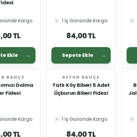
Fidesi
Gününde Kargo
1 İş Gününde Kargo
✓
✓
,00 TL
84,00 TL
te Ekle
Sepete Ekle
ON BAHÇE
REYON BAHÇE
Kırmızı Dolma
Tatlı Köy Biberi 5 Adet
B
er Fidesi
Üçburun Biberi Fidesi
Jal
Gününde Kargo
1 İş Gününde Kargo
✓
✓
,00 TL
84,00 TL