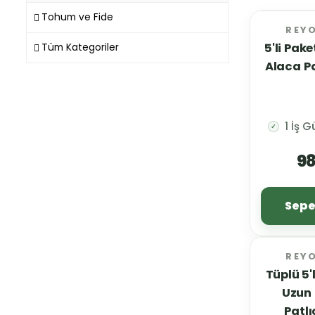
Tohum ve Fide
REY
5'li Pak
Tüm Kategoriler
Alaca Pa
1 İş 
✓
98
Sepe
REY
Tüplü 5'l
Uzun 
Patlı