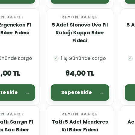
ON BAHÇE
REYON BAHÇE
Ergenekon F1
5 Adet Slonovo Uvo Fil
5 A
Biber Fidesi
Kulağı Kapya Biber
Fidesi
Gününde Kargo
1 İş Gününde Kargo
✓
✓
,00 TL
84,00 TL
te Ekle
Sepete Ekle
ON BAHÇE
REYON BAHÇE
tlı Sarışın F1
Tatlı 5 Adet Menderes
Ac
ı Sarı Biber
Kıl Biber Fidesi