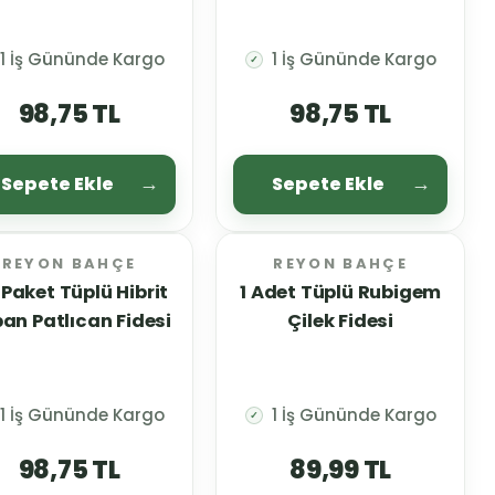
1 İş Gününde Kargo
1 İş Gününde Kargo
✓
98,75 TL
98,75 TL
Sepete Ekle
Sepete Ekle
REYON BAHÇE
REYON BAHÇE
i Paket Tüplü Hibrit
1 Adet Tüplü Rubigem
an Patlıcan Fidesi
Çilek Fidesi
1 İş Gününde Kargo
1 İş Gününde Kargo
✓
98,75 TL
89,99 TL