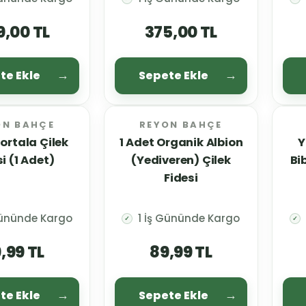
9,00 TL
375,00 TL
te Ekle
Sepete Ekle
ON BAHÇE
REYON BAHÇE
ortala Çilek
1 Adet Organik Albion
Y
i (1 Adet)
(Yediveren) Çilek
Bi
Fidesi
Gününde Kargo
1 İş Gününde Kargo
✓
✓
,99 TL
89,99 TL
te Ekle
Sepete Ekle