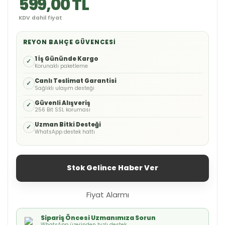
599,00 TL
KDV dahil fiyat
REYON BAHÇE GÜVENCESI
1 İş Gününde Kargo
✓
Korunaklı paketleme
Canlı Teslimat Garantisi
✓
Sağlıklı ulaşım desteği
Güvenli Alışveriş
✓
256 Bit SSL koruması
Uzman Bitki Desteği
✓
WhatsApp destek hattı
Stok Gelince Haber Ver
Fiyat Alarmı
Sipariş Öncesi Uzmanımıza Sorun
WhatsApp üzerinden hızlı destek