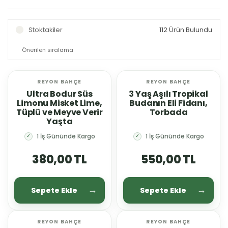
Stoktakiler
112 Ürün Bulundu
REYON BAHÇE
REYON BAHÇE
YENİ
YENİ
Ultra Bodur Süs
3 Yaş Aşılı Tropikal
Limonu Misket Lime,
Budanın Eli Fidanı,
Tüplü ve Meyve Verir
Torbada
Yaşta
1 İş Gününde Kargo
1 İş Gününde Kargo
✓
✓
380,00 TL
550,00 TL
Sepete Ekle
Sepete Ekle
REYON BAHÇE
REYON BAHÇE
YENİ
YENİ