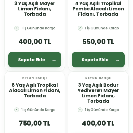
3 Yaş Aşılı Mayer
4 Yaş Aşılı Tropikal
Limon Fidanı,
Pembe Alacalı Limon
Torbada
Fidanı, Torbada
1 İş Gününde Kargo
1 İş Gününde Kargo
✓
✓
400,00 TL
550,00 TL
Sepete Ekle
Sepete Ekle
REYON BAHÇE
REYON BAHÇE
YENİ
YENİ
6 Yaş Aşılı Tropikal
3 Yaş Aşılı Bodur
Alacalı Limon Fidanı,
Yediveren Mayer
Torbada
Limon Fidanı,
Torbada
1 İş Gününde Kargo
1 İş Gününde Kargo
✓
✓
750,00 TL
400,00 TL