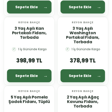
Sepete Ekle
Sepete Ekle
REYON BAHÇE
REYON BAHÇE
YENİ
YENİ
3 Yaş Aşılı Kan
3 Yaş Aşılı
Portakalı Fidanı,
Washington
Torbada
Portakal Fidanı,
Torbada
1 İş Gününde Kargo
1 İş Gününde Kargo
✓
✓
398,99 TL
378,99 TL
Sepete Ekle
Sepete Ekle
REYON BAHÇE
REYON BAHÇE
YENİ
YENİ
5 Yaş Aşılı Pomela
2 Yaş Aşılı Ağaç
Şadok Fidanı, Tüplü
Kavunu Fidanı,
Torbada