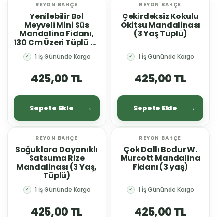
REYON BAHÇE
REYON BAHÇE
Yenilebilir Bol
Çekirdeksiz Kokulu
Meyveli Mini Süs
Okitsu Mandalinası
Mandalina Fidanı,
(3 Yaş Tüplü)
130 Cm Üzeri Tüplü ve
Aşılı
1 İş Gününde Kargo
1 İş Gününde Kargo
✓
✓
425,00 TL
425,00 TL
Sepete Ekle
Sepete Ekle
REYON BAHÇE
REYON BAHÇE
Soğuklara Dayanıklı
Çok Dallı Bodur W.
Satsuma Rize
Murcott Mandalina
Mandalinası (3 Yaş,
Fidanı (3 yaş)
Tüplü)
1 İş Gününde Kargo
1 İş Gününde Kargo
✓
✓
425,00 TL
425,00 TL