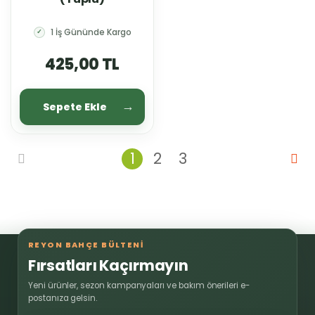
1 İş Gününde Kargo
✓
425,00 TL
Sepete Ekle
1
2
3
REYON BAHÇE BÜLTENİ
Fırsatları Kaçırmayın
Yeni ürünler, sezon kampanyaları ve bakım önerileri e-
postanıza gelsin.