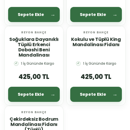
Sepete Ekle
Sepete Ekle
REYON BAHÇE
REYON BAHÇE
Soğuklara Dayanıklı
Kokulu ve Tüplü King
Tüplü Erkenci
Mandalinası Fidanı
Dobashi Beni
Mandalinası
1 İş Gününde Kargo
1 İş Gününde Kargo
✓
✓
425,00 TL
425,00 TL
Sepete Ekle
Sepete Ekle
REYON BAHÇE
Çekirdeksiz Bodrum
Mandalinası Fidanı
(Tüplü)