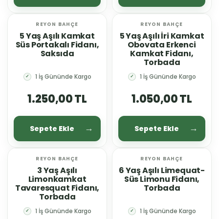
REYON BAHÇE
REYON BAHÇE
YENİ
5 Yaş Aşılı Kamkat
5 Yaş Aşılı İri Kamkat
Süs Portakalı Fidanı,
Obovata Erkenci
Saksıda
Kamkat Fidanı,
Torbada
1 İş Gününde Kargo
1 İş Gününde Kargo
✓
✓
1.250,00 TL
1.050,00 TL
Sepete Ekle
Sepete Ekle
REYON BAHÇE
REYON BAHÇE
YENİ
3 Yaş Aşılı
6 Yaş Aşılı Limequat-
Limonkamkat
Süs Limonu Fidanı,
Tavaresquat Fidanı,
Torbada
Torbada
1 İş Gününde Kargo
1 İş Gününde Kargo
✓
✓