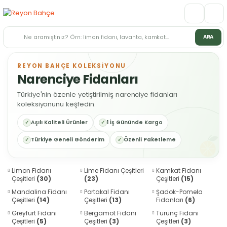
ARA
REYON BAHÇE KOLEKSİYONU
Narenciye Fidanları
Türkiye'nin özenle yetiştirilmiş narenciye fidanları
koleksiyonunu keşfedin.
Aşılı Kaliteli Ürünler
1 İş Gününde Kargo
Türkiye Geneli Gönderim
Özenli Paketleme
Limon Fidanı
Lime Fidanı Çeşitleri
Kamkat Fidanı
Çeşitleri
(30)
(23)
Çeşitleri
(15)
Mandalina Fidanı
Portakal Fidanı
Şadok-Pomela
Çeşitleri
(14)
Çeşitleri
(13)
Fidanları
(6)
Greyfurt Fidanı
Bergamot Fidanı
Turunç Fidanı
Çeşitleri
(5)
Çeşitleri
(3)
Çeşitleri
(3)