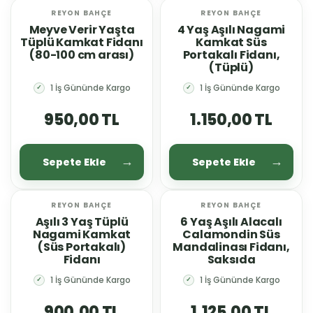
REYON BAHÇE
REYON BAHÇE
Meyve Verir Yaşta
4 Yaş Aşılı Nagami
Tüplü Kamkat Fidanı
Kamkat Süs
(80-100 cm arası)
Portakalı Fidanı,
(Tüplü)
1 İş Gününde Kargo
1 İş Gününde Kargo
✓
✓
950,00 TL
1.150,00 TL
Sepete Ekle
Sepete Ekle
REYON BAHÇE
REYON BAHÇE
Aşılı 3 Yaş Tüplü
6 Yaş Aşılı Alacalı
Nagami Kamkat
Calamondin Süs
(Süs Portakalı)
Mandalinası Fidanı,
Fidanı
Saksıda
1 İş Gününde Kargo
1 İş Gününde Kargo
✓
✓
900,00 TL
1.125,00 TL