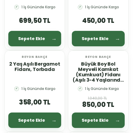
1 İş Gününde Kargo
1 İş Gününde Kargo
✓
✓
699,50 TL
450,00 TL
Sepete Ekle
Sepete Ekle
REYON BAHÇE
REYON BAHÇE
YENİ
%18 İNDİRİM
2 Yaş Aşılı Bergamot
Büyük Boy Bol
Fidanı, Torbada
Meyveli Kamkat
(Kumkuat) Fidanı
(Aşılı 3-4 Yaşlarında
Ağaç)
1 İş Gününde Kargo
1 İş Gününde Kargo
✓
✓
1.040,00 TL
358,00 TL
850,00 TL
Sepete Ekle
Sepete Ekle