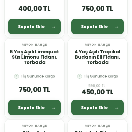
400,00 TL
750,00 TL
Sepete Ekle
Sepete Ekle
REYON BAHÇE
REYON BAHÇE
%25 İNDİRİM
6 Yaş Aşılı Limequat
4 Yaş Aşılı Tropikal
Süs Limonu Fidanı,
Budanın Eli Fidanı,
Torbada
Torbada
1 İş Gününde Kargo
1 İş Gününde Kargo
✓
✓
599,00 TL
750,00 TL
450,00 TL
Sepete Ekle
Sepete Ekle
REYON BAHÇE
REYON BAHÇE
%11 İNDİRİM