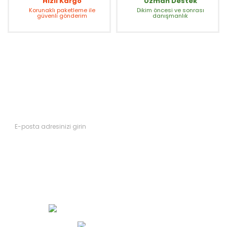
Hızlı Kargo
Uzman Destek
Korunaklı paketleme ile
Dikim öncesi ve sonrası
güvenli gönderim
danışmanlık
Fırsatları Kaçırmayın
Yeni ürünler ve kampanyalardan ilk siz haberdar olun.
Abone Ol
Müşteri Hizmetleri 0 (552) 490 33 00
WhatsApp İletişim