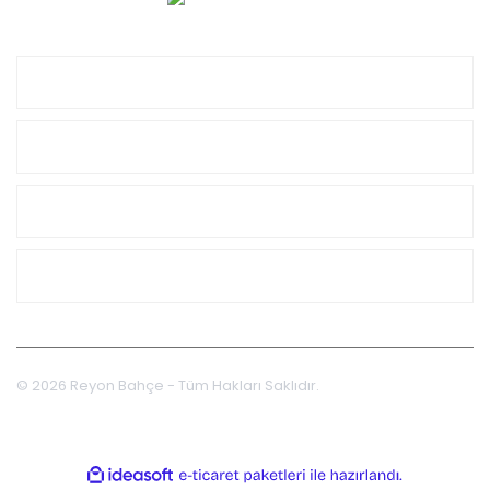
ÜYELİK İŞLEMLERİ
SİPARİŞ İŞLEMLERİ
ALIŞVERİŞ
İLETİŞİM
© 2026 Reyon Bahçe - Tüm Hakları Saklıdır.
ile
ideasoft
e-