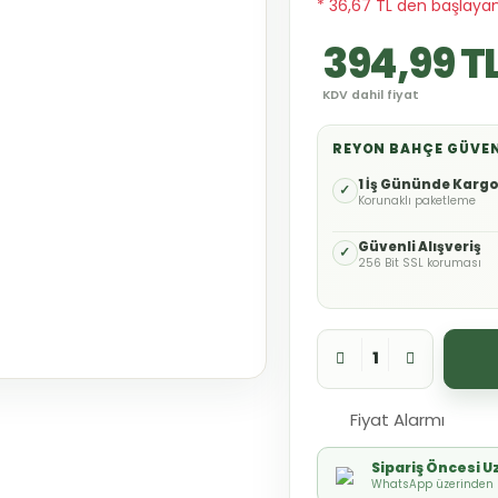
* 36,67 TL den başlayan 
394,99 T
KDV dahil fiyat
REYON BAHÇE GÜVE
1 İş Gününde Karg
✓
Korunaklı paketleme
Güvenli Alışveriş
✓
256 Bit SSL koruması
Fiyat Alarmı
Sipariş Öncesi 
WhatsApp üzerinden h