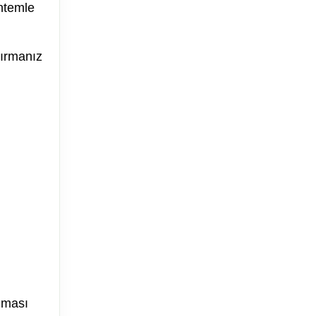
öntemle
dırmanız
u
ılması