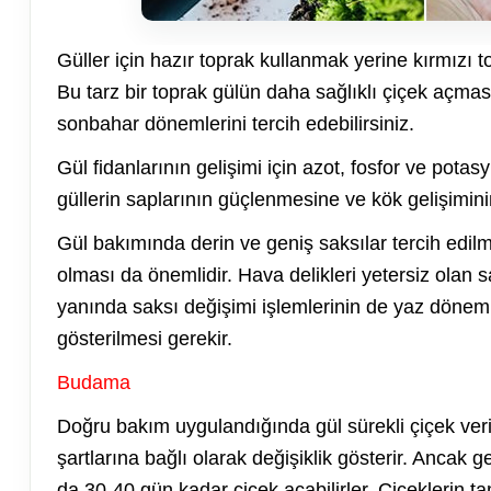
Güller için hazır toprak kullanmak yerine kırmızı 
Bu tarz bir toprak gülün daha sağlıklı çiçek açmas
sonbahar dönemlerini tercih edebilirsiniz.
Gül fidanlarının gelişimi için azot, fosfor ve potas
güllerin saplarının güçlenmesine ve kök gelişimin
Gül bakımında derin ve geniş saksılar tercih edilme
olması da önemlidir. Hava delikleri yetersiz olan s
yanında saksı değişimi işlemlerinin de yaz dönemi
gösterilmesi gerekir.
Budama
Doğru bakım uygulandığında gül sürekli çiçek veri
şartlarına bağlı olarak değişiklik gösterir. Ancak
da 30-40 gün kadar çiçek açabilirler. Çiçekleri