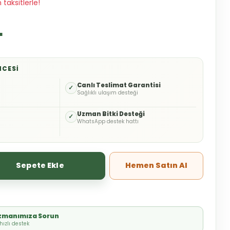
taksitlerle!
L
NCESI
o
Canlı Teslimat Garantisi
✓
Sağlıklı ulaşım desteği
Uzman Bitki Desteği
✓
WhatsApp destek hattı
Sepete Ekle
Hemen Satın Al
Uzmanımıza Sorun
ızlı destek