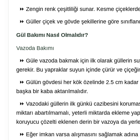
⏩ Zengin renk çeşitliliği sunar. Kesme çiçeklerde ç
⏩ Güller çiçek ve gövde şekillerine göre sınıflandı
Gül Bakımı Nasıl Olmalıdır?
Vazoda Bakımı
⏩ Güle vazoda bakmak için ilk olarak güllerin s
gerekir. Bu yapraklar suyun içinde çürür ve çiçeği
⏩ Gülün gövdesi her kök özelinde 2.5 cm kadar k
başka bir kaba aktarılmalıdır.
⏩ Vazodaki güllerin ilk günkü cazibesini korumas
miktarı abartılmamalı, yeterli miktarda ekleme y
koruyucu çözelti eklenen derin bir vazoya da yerleşt
⏩ Eğer imkan varsa alışmasını sağlamak adına ka