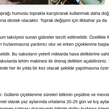
toprağı humuslu toprakla karıştırarak kullanmak daha doğr
ına destek olacaktır. Toprak değişimi için ilkbahar ya da
yum takviyesi sunan gübreler tercih edilmelidir. Özellikle f
in hızlanmasına yardımcı olur ve erken çiçeklenme başlar
lidir. Bu saksıların yeterli miktarda hava deliklerine sah
aksılarda lehim makinesi ile drenaj delikleri açabilirsiniz
nde her iki yılda bir kez olacak şekilde yapılmasına öze
r. Güllerin çiçeklenme süreleri bitkinin çeşidine ve mevs
 genel olarak yaz aylarında ortalama 20-25 gün ve kış ayla
n tamamen solması durumunda bitkide doğru budama işlemi