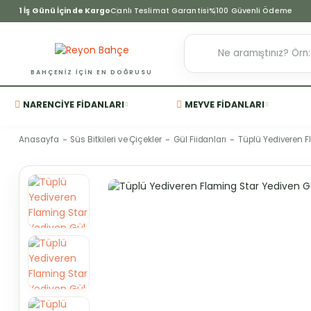
1 İş Günü İçinde Kargo
Canlı Teslimat Garantisi
%100 Güvenli Ödeme
BAHÇENIZ IÇIN EN DOĞRUSU
NARENCIYE FIDANLARI
MEYVE FIDANLARI
Anasayfa
Süs Bitkileri ve Çiçekler
Gül Fiidanları
Tüplü Yediveren F