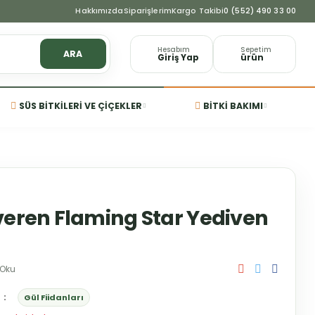
Hakkımızda
Siparişlerim
Kargo Takibi
0 (552) 490 33 00
Hesabım
Sepetim
ARA
Giriş Yap
ürün
SÜS BITKILERI VE ÇIÇEKLER
BITKI BAKIMI
veren Flaming Star Yediven
 Oku
Gül Fiidanları