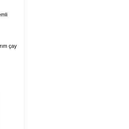
emli
arım çay