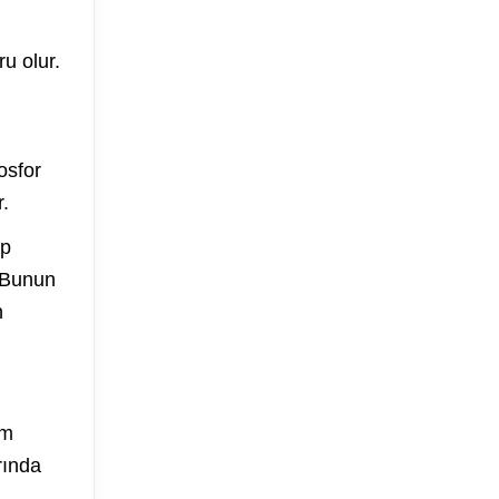
u olur.
osfor
.
ip
. Bunun
n
im
rında