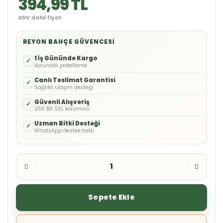
394,99 TL
KDV dahil fiyat
REYON BAHÇE GÜVENCESI
1 İş Gününde Kargo
✓
Korunaklı paketleme
Canlı Teslimat Garantisi
✓
Sağlıklı ulaşım desteği
Güvenli Alışveriş
✓
256 Bit SSL koruması
Uzman Bitki Desteği
✓
WhatsApp destek hattı
Sepete Ekle