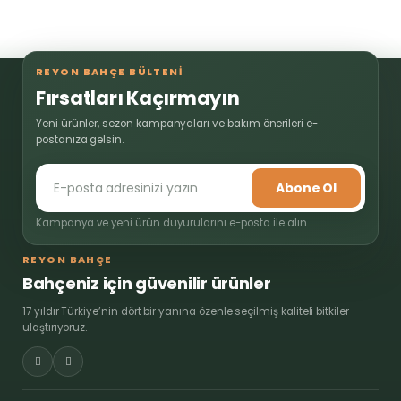
REYON BAHÇE BÜLTENİ
Fırsatları Kaçırmayın
Yeni ürünler, sezon kampanyaları ve bakım önerileri e-
postanıza gelsin.
Abone Ol
Kampanya ve yeni ürün duyurularını e-posta ile alın.
REYON BAHÇE
Bahçeniz için güvenilir ürünler
17 yıldır Türkiye’nin dört bir yanına özenle seçilmiş kaliteli bitkiler
ulaştırıyoruz.