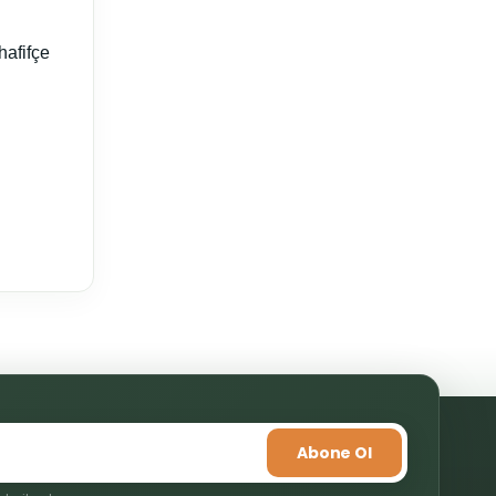
hafifçe
mıza iletebilirsiniz.
Abone Ol