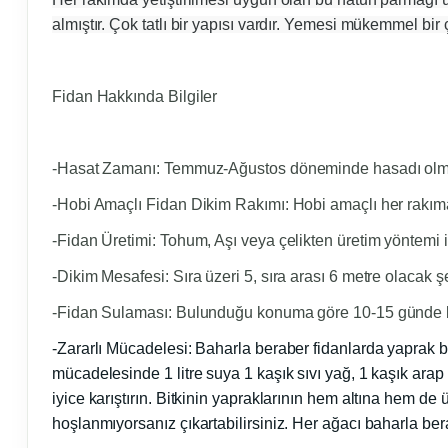
almıştır. Çok tatlı bir yapısı vardır. Yemesi mükemmel bir çe
Fidan Hakkında Bilgiler
-Hasat Zamanı:
Temmuz-Ağustos döneminde hasadı olmakta
-Hobi Amaçlı Fidan Dikim Rakımı:
Hobi amaçlı her rakıma 
-Fidan Üretimi:
Tohum, Aşı veya çelikten üretim yöntemi il
-Dikim Mesafesi:
Sıra üzeri 5, sıra arası 6 metre olacak ş
-Fidan Sulaması:
Bulunduğu konuma göre 10-15 günde bi
-Zararlı Mücadelesi:
Baharla beraber fidanlarda yaprak biti
mücadelesinde 1 litre suya 1 kaşık sıvı yağ, 1 kaşık arap
iyice karıştırın. Bitkinin yapraklarının hem altına hem de
hoşlanmıyorsanız çıkartabilirsiniz. Her ağacı baharla be