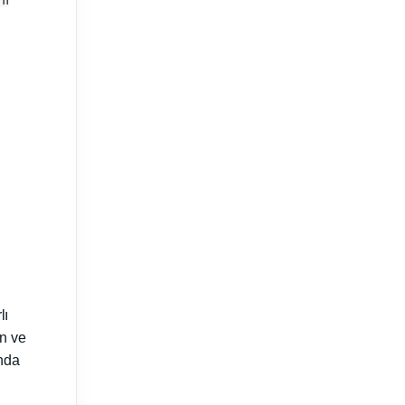
lı
un ve
unda