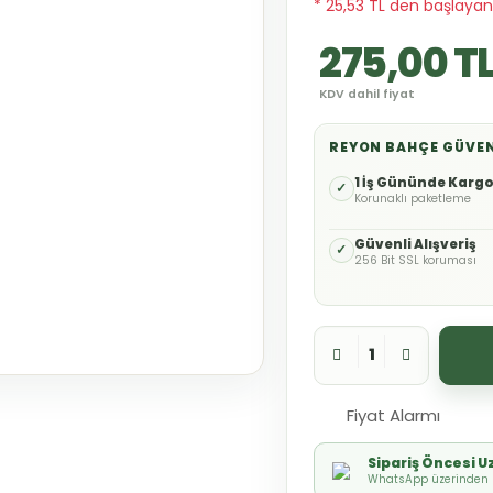
* 25,53 TL den başlayan 
275,00 T
KDV dahil fiyat
REYON BAHÇE GÜVE
1 İş Gününde Karg
✓
Korunaklı paketleme
Güvenli Alışveriş
✓
256 Bit SSL koruması
Fiyat Alarmı
Sipariş Öncesi 
WhatsApp üzerinden h