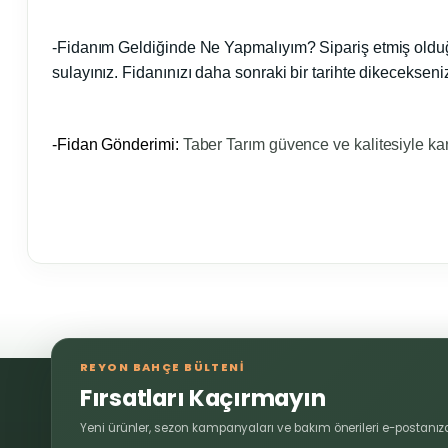
-Fidanım Geldiğinde Ne Yapmalıyım?
Sipariş etmiş oldu
sulayınız. Fidanınızı daha sonraki bir tarihte dikeceksen
-Fidan Gönderimi:
Taber Tarım güvence ve kalitesiyle kar
Bu ürünün fiyat bilgisi, resim, ürün açıklamalarında ve diğer 
Görüş ve önerileriniz için teşekkür ederiz.
REYON BAHÇE BÜLTENİ
Ürün resmi kalitesiz, bozuk veya görüntülenemiyor.
Fırsatları Kaçırmayın
Ürün açıklamasında eksik bilgiler bulunuyor.
Yeni ürünler, sezon kampanyaları ve bakım önerileri e-postanıza
Ürün bilgilerinde hatalar bulunuyor.