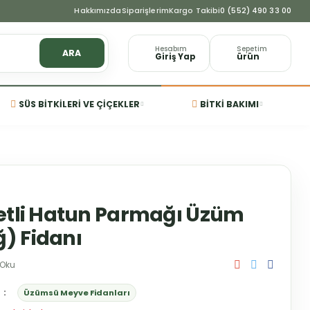
Hakkımızda
Siparişlerim
Kargo Takibi
0 (552) 490 33 00
Hesabım
Sepetim
ARA
Giriş Yap
ürün
SÜS BITKILERI VE ÇIÇEKLER
BITKI BAKIMI
etli Hatun Parmağı Üzüm
) Fidanı
 Oku
Üzümsü Meyve Fidanları