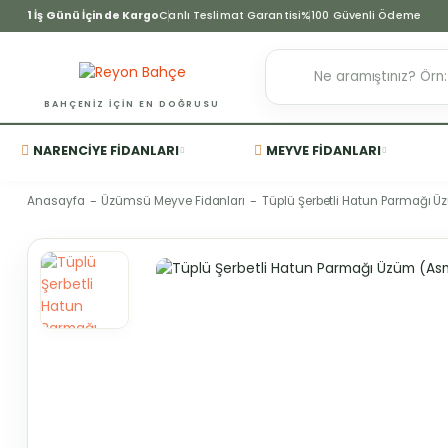
1 İş Günü İçinde Kargo
Canlı Teslimat Garantisi
%100 Güvenli Ödeme
BAHÇENIZ IÇIN EN DOĞRUSU
NARENCIYE FIDANLARI
MEYVE FIDANLARI
Anasayfa
Üzümsü Meyve Fidanları
Tüplü Şerbetli Hatun Parmağı 