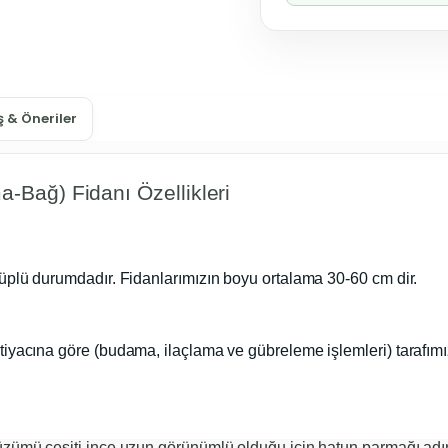
 & Öneriler
ma-Bağ) Fidanı
Özellikleri
tüplü durumdadır. Fidanlarımızın boyu ortalama 30-60 cm dir.
tiyacına göre (budama, ilaçlama ve gübreleme işlemleri) tarafım
üzümü çeşiti ince uzun görünümlü olduğu için hatun parmağı adı