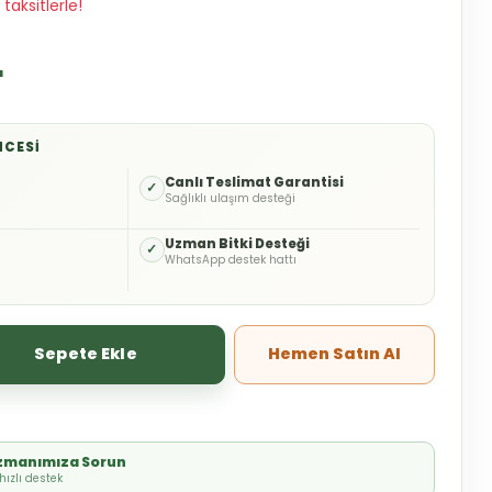
taksitlerle!
L
NCESI
o
Canlı Teslimat Garantisi
✓
Sağlıklı ulaşım desteği
Uzman Bitki Desteği
✓
WhatsApp destek hattı
Sepete Ekle
Hemen Satın Al
Uzmanımıza Sorun
ızlı destek