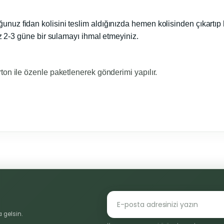
ğunuz fidan kolisini teslim aldığınızda hemen kolisinden çıkartıp 
iz 2-3 güne bir sulamayı ihmal etmeyiniz.
ton ile özenle paketlenerek gönderimi yapılır.
konularda yetersiz gördüğünüz noktaları öneri formunu kullanarak tarafı
Bu ürüne ilk yorumu siz yapın!
Yorum Yaz
 gelsin.