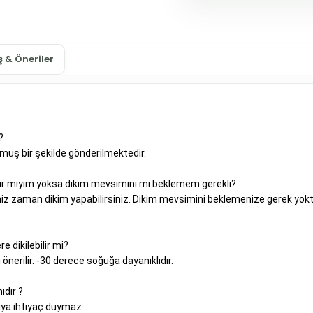
 & Öneriler
?
tmuş bir şekilde gönderilmektedir.
lir miyim yoksa dikim mevsimini mi beklemem gerekli?
iğiniz zaman dikim yapabilirsiniz. Dikim mevsimini beklemenize gerek yok
e dikilebilir mi?
önerilir. -30 derece soğuğa dayanıklıdır.
ıdır ?
cıya ihtiyaç duymaz.