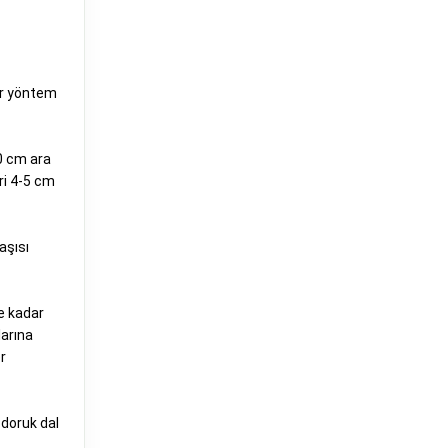
lir yöntem
30 cm ara
ri 4-5 cm
aşısı
ye kadar
larına
r
 doruk dal