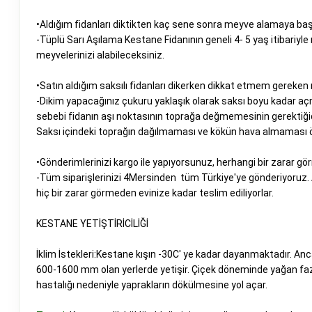
•Aldığım fidanları diktikten kaç sene sonra meyve alamaya baş
-Tüplü Sarı Aşılama Kestane Fidanının geneli 4- 5 yaş itibariyle
meyvelerinizi alabileceksiniz.
•Satın aldığım saksılı fidanları dikerken dikkat etmem gereken 
-Dikim yapacağınız çukuru yaklaşık olarak saksı boyu kadar a
sebebi fidanın aşı noktasının toprağa değmemesinin gerektiğidir
Saksı içindeki toprağın dağılmaması ve kökün hava almaması ö
•Gönderimlerinizi kargo ile yapıyorsunuz, herhangi bir zarar gör
-Tüm siparişlerinizi 4Mersinden tüm Türkiye'ye gönderiyoruz.
hiç bir zarar görmeden evinize kadar teslim ediliyorlar.
KESTANE YETİŞTİRİCİLİĞİ
İklim İstekleri:Kestane kışın -30C' ye kadar dayanmaktadır. Anca
600-1600 mm olan yerlerde yetişir. Çiçek döneminde yağan fazl
hastalığı nedeniyle yaprakların dökülmesine yol açar.