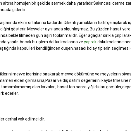
ın altına homojen bir şekilde sermek daha yararlıdır.Sakıncası derme 
cada giderilir.
şlarında ekim ortalarına kadardır. Dikenli yumakların hafifçe açılarak i
diğini gösterir. Meyveler aynı anda olgunlaşmaz. Bu yüzden hasat yer
da bekletilmeden gün aşırı toplanmalıdır. Eğer ağaçlar sırıkla çırpılara
 yapılır. Ancak bu işlem dal kırılmalarına ve
yaprak
dökülmelerine ned
ştığında kapsülleri kendiliğinden düşen,hasadı kolay tiplerin seçilmesi 
sliklerini meyve içerisine bırakarak meyve dökümüne ve meyvelerin piya
tamamen elden çıkmasına,Pazar ve dış satım değerlerini kaybetmesine
ini tamamlamamış olan larvalar , hasattan sonra yığıldıkları gömüler,dep
rk ederler.
r derhal yok edilmelidir.