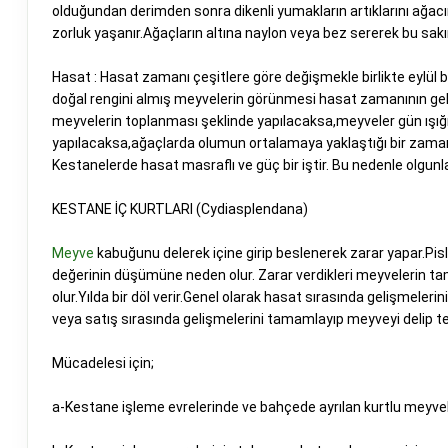
olduğundan derimden sonra dikenli yumakların artıklarını ağac
zorluk yaşanır.Ağaçların altına naylon veya bez sererek bu sakın
Hasat : Hasat zamanı çeşitlere göre değişmekle birlikte eylül ba
doğal rengini almış meyvelerin görünmesi hasat zamanının gel
meyvelerin toplanması şeklinde yapılacaksa,meyveler gün ışığın
yapılacaksa,ağaçlarda olumun ortalamaya yaklaştığı bir zamanda
Kestanelerde hasat masraflı ve güç bir iştir. Bu nedenle olgunla
KESTANE İÇ KURTLARI (Cydiasplendana)
Meyve
kabuğunu delerek içine girip beslenerek zarar yapar.Pi
değerinin düşümüne neden olur. Zarar verdikleri meyvelerin 
olur.Yılda bir döl verir.Genel olarak hasat sırasında gelişmeler
veya satış sırasında gelişmelerini tamamlayıp meyveyi delip te
Mücadelesi için;
a-Kestane işleme evrelerinde ve bahçede ayrılan kurtlu meyvele