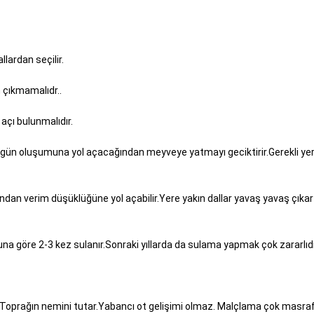
lardan seçilir.
n çıkmamalıdr..
 açı bulunmalıdır.
ürgün oluşumuna yol açacağından meyveye yatmayı geciktirir.Gerekli ye
n verim düşüklüğüne yol açabilir.Yere yakın dallar yavaş yavaş çıkartı
na göre 2-3 kez sulanır.Sonraki yıllarda da sulama yapmak çok zararlıdı
oprağın nemini tutar.Yabancı ot gelişimi olmaz. Malçlama çok masraf