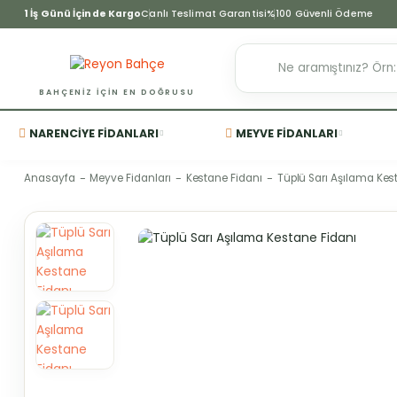
1 İş Günü İçinde Kargo
Canlı Teslimat Garantisi
%100 Güvenli Ödeme
BAHÇENIZ IÇIN EN DOĞRUSU
NARENCIYE FIDANLARI
MEYVE FIDANLARI
Anasayfa
Meyve Fidanları
Kestane Fidanı
Tüplü Sarı Aşılama Kes