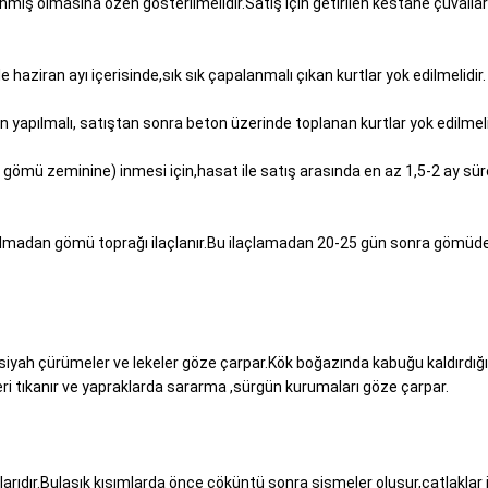
nmış olmasına özen gösterilmelidir.Satış için getirilen kestane çuvallar
le haziran ayı içerisinde,sık sık çapalanmalı çıkan kurtlar yok edilmelidir.
 yapılmalı, satıştan sonra beton üzerinde toplanan kurtlar yok edilmeli
 gömü zeminine) inmesi için,hasat ile satış arasında en az 1,5-2 ay sür
ılmadan gömü toprağı ilaçlanır.Bu ilaçlamadan 20-25 gün sonra gömüdek
n siyah çürümeler ve lekeler göze çarpar.Kök boğazında kabuğu kaldırdı
eri tıkanır ve yapraklarda sararma ,sürgün kurumaları göze çarpar.
larıdır.Bulaşık kısımlarda önce çöküntü sonra şişmeler oluşur,çatlaklar 