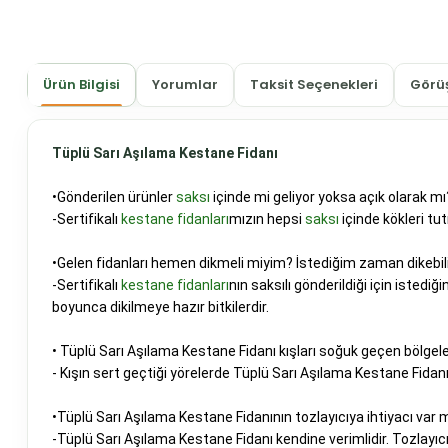
Ürün Bilgisi
Yorumlar
Taksit Seçenekleri
Görüş
Tüplü Sarı Aşılama Kestane Fidanı
•Gönderilen ürünler
saksı
içinde mi geliyor yoksa açık olarak mı
-Sertifikalı
kestane fidanları
mızın hepsi
saksı
içinde kökleri tu
•Gelen fidanları hemen dikmeli miyim? İstediğim zaman dikebi
-Sertifikalı
kestane fidanları
nın saksılı gönderildiği için isted
boyunca dikilmeye hazır bitkilerdir.
• Tüplü Sarı Aşılama Kestane Fidanı kışları soğuk geçen bölgeler
- Kışın sert geçtiği yörelerde Tüplü Sarı Aşılama Kestane Fidanı 
•Tüplü Sarı Aşılama Kestane Fidanının tozlayıcıya ihtiyacı var m
-Tüplü Sarı Aşılama Kestane Fidanı kendine verimlidir. Tozlayı