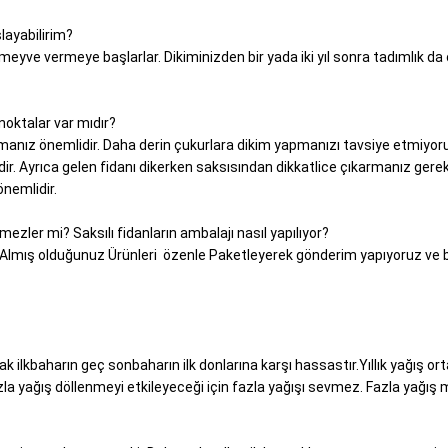
layabilirim?
 meyve vermeye başlarlar. Dikiminizden bir yada iki yıl sonra tadımlık da
noktalar var mıdır?
çmanız önemlidir. Daha derin çukurlara dikim yapmanızı tavsiye etmiyo
. Ayrıca gelen fidanı dikerken saksısından dikkatlice çıkarmanız gerekl
nemlidir.
mezler mi? Saksılı fidanların ambalajı nasıl yapılıyor?
 Almış olduğunuz Ürünleri özenle Paketleyerek gönderim yapıyoruz ve 
k ilkbaharın geç sonbaharın ilk donlarına karşı hassastır.Yıllık yağış or
a yağış döllenmeyi etkileyeceği için fazla yağışı sevmez. Fazla yağış