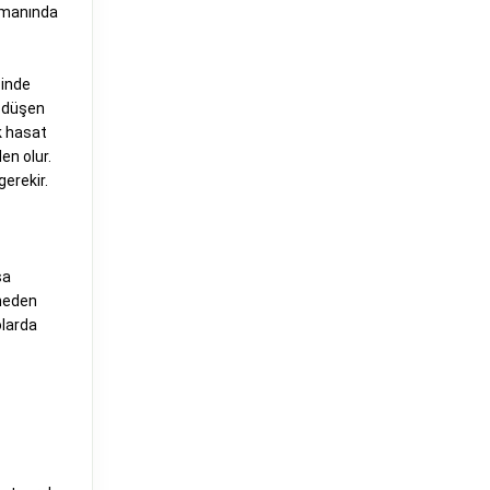
zamanında
çinde
e düşen
k hasat
en olur.
gerekir.
sa
 neden
olarda