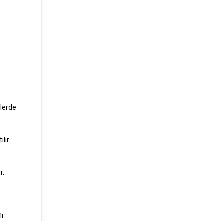
rlerde
lır.
r.
lı