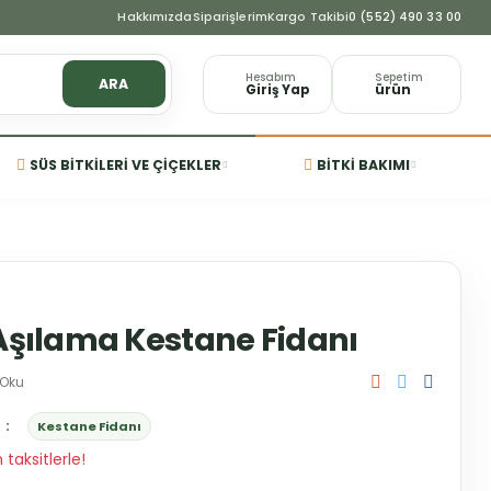
Hakkımızda
Siparişlerim
Kargo Takibi
0 (552) 490 33 00
Hesabım
Sepetim
ARA
Giriş Yap
ürün
SÜS BITKILERI VE ÇIÇEKLER
BITKI BAKIMI
 Aşılama Kestane Fidanı
 Oku
Kestane Fidanı
taksitlerle!