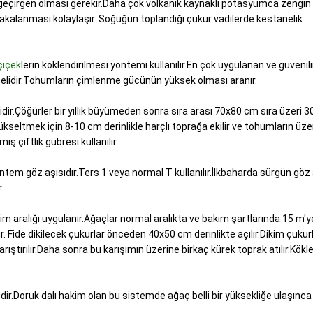
e geçirgen olması gerekir.Daha çok volkanik kaynaklı potasyumca zengin
 yakalanması kolaylaşır. Soğuğun toplandığı çukur vadilerde kestanelik
çiçek
lerin köklendirilmesi yöntemi kullanılır.En çok uygulanan ve güveni
elidir.Tohumların çimlenme gücünün yüksek olması aranır.
dir.Çöğürler bir yıllık büyümeden sonra sıra arası 70x80 cm sıra üzeri 
ükseltmek için 8-10 cm derinlikle harçlı toprağa ekilir ve tohumların üze
ış çiftlik gübresi kullanılır.
tem göz aşısıdır.Ters 1 veya normal T kullanılır.İlkbaharda sürgün göz 
.
kim aralığı uygulanır.Ağaçlar normal aralıkta ve bakım şartlarında 15 m'
r. Fide dikilecek çukurlar önceden 40x50 cm derinlikte açılır.Dikim çukur
ıştırılır.Daha sonra bu karışımın üzerine birkaç kürek toprak atılır.Kökle
dir.Doruk dalı hakim olan bu sistemde ağaç belli bir yüksekliğe ulaşınca