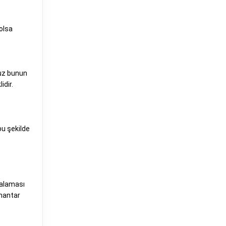
 olsa
ruz bunun
idir.
bu şekilde
talaması
 mantar