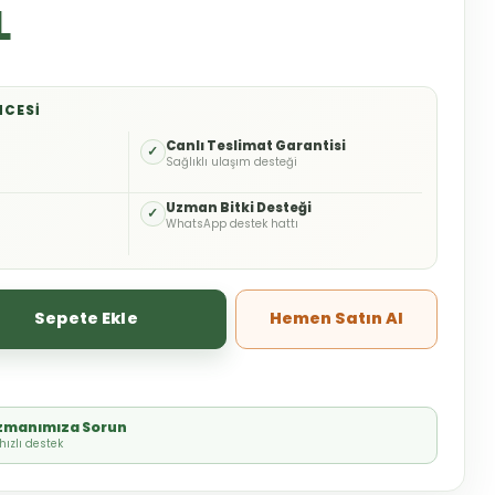
L
NCESI
o
Canlı Teslimat Garantisi
✓
Sağlıklı ulaşım desteği
Uzman Bitki Desteği
✓
WhatsApp destek hattı
Sepete Ekle
Hemen Satın Al
Uzmanımıza Sorun
ızlı destek