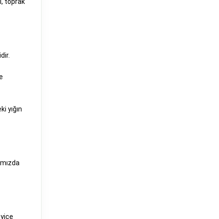
ı, toprak
dir.
e
i yığın
ğımızda
iyice