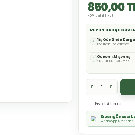
850,00 T
KDV dahil fiyat
REYON BAHÇE GÜVE
1 İş Gününde Karg
✓
Korunaklı paketleme
Güvenli Alışveriş
✓
256 Bit SSL koruması
Fiyat Alarmı
Sipariş Öncesi 
WhatsApp üzerinden h