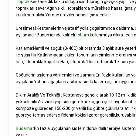
Toprak
:Kestane dik köklü olduğu için toprağın gevşek yapılı v
toprakları sever.Ağır ve killi topraklarda mürekkep hastalığına
kurulmamalıdır.Yamaç araziler bahçe için idealidir.
Üretilmesi:Kestanelerin vejatatif yolla çoğaltımında daldırma,
aşılamadır.Bunun içinde kaliteli
tohum
kullanmaya dikkat edilm
Katlama:Nemli ve soğuk (0-40C) bir ortamda 3 aylık süre yeterli
ile şaşırtılır.Katlanmadan ekilen tohumların çimlenme oranını y
harçlı toprakla kapatılır.Harçlı toprak 1 kısım toprak 1 kısım yanm
Çöğürlerin aşılama yöntemleri ve zamanı:En fazla kullanılan yön
uygulanır.Yabani ağaçların aşılamasında kalem aşıları uygulanır
Dikim Aralığı Ve Tekniği : Kestaneye genel olarak 10-12 m'lık di
yükselebilir.Arazinin yapısına göre kare üçgen şekli uygulanabili
kompoze gübreden 150-200 gr verilir.Bu gübre çukurlara atılır,kar
gübreye temas ederse fidanın kökleri zarar görebilir,kuruyabilir
Budama
:En fazla uygulanan sistem doruk dallı terbiye sistemi
kesilir.