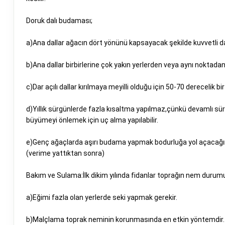
Doruk dalı budaması;
a)Ana dallar ağacın dört yönünü kapsayacak şekilde kuvvetli dal
b)Ana dallar birbirlerine çok yakın yerlerden veya aynı noktada
c)Dar açılı dallar kırılmaya meyilli olduğu için 50-70 derecelik bir
d)Yıllık sürgünlerde fazla kısaltma yapılmaz,çünkü devamlı s
büyümeyi önlemek için uç alma yapılabilir.
e)Genç ağaçlarda aşırı budama yapmak bodurluğa yol açacağında
(verime yattıktan sonra)
Bakım ve Sulama:İlk dikim yılında fidanlar toprağın nem durumu
a)Eğimi fazla olan yerlerde seki yapmak gerekir.
b)Malçlama toprak neminin korunmasında en etkin yöntemdir.T