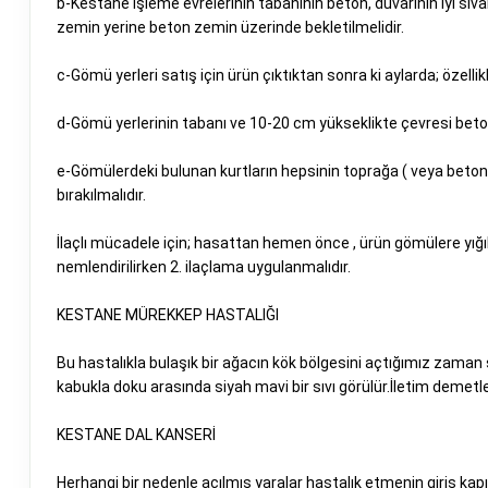
b-Kestane işleme evrelerinin tabanının beton, duvarının iyi sıva
zemin yerine beton zemin üzerinde bekletilmelidir.
c-Gömü yerleri satış için ürün çıktıktan sonra ki aylarda; özellik
d-Gömü yerlerinin tabanı ve 10-20 cm yükseklikte çevresi beton
e-Gömülerdeki bulunan kurtların hepsinin toprağa ( veya beton
bırakılmalıdır.
İlaçlı mücadele için; hasattan hemen önce , ürün gömülere yığ
nemlendirilirken 2. ilaçlama uygulanmalıdır.
KESTANE MÜREKKEP HASTALIĞI
Bu hastalıkla bulaşık bir ağacın kök bölgesini açtığımız zama
kabukla doku arasında siyah mavi bir sıvı görülür.İletim demetl
KESTANE DAL KANSERİ
Herhangi bir nedenle açılmış yaralar hastalık etmenin giriş kapı