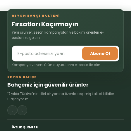
REYON BAHÇE BÜLTENİ
Fırsatları Kaçırmayın
Yeni ürünler, sezon kampanyaları ve bakım önerileri e-
postanıza gelsin.
Abone Ol
Kampanya ve yeni ürün duyurularını e-posta ile alın.
REYON BAHÇE
Bahçeniz için güvenilir ürünler
17 yıldır Türkiye’nin dört bir yanına özenle seçilmiş kaliteli bitkiler
ulaştırıyoruz.
ÜYELİK İŞLEMLERİ