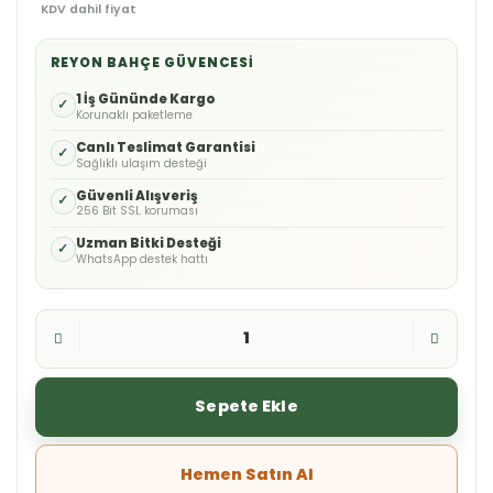
KDV dahil fiyat
REYON BAHÇE GÜVENCESI
1 İş Gününde Kargo
✓
Korunaklı paketleme
Canlı Teslimat Garantisi
✓
Sağlıklı ulaşım desteği
Güvenli Alışveriş
✓
256 Bit SSL koruması
Uzman Bitki Desteği
✓
WhatsApp destek hattı
Sepete Ekle
Hemen Satın Al