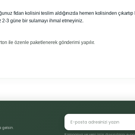
ğunuz fidan kolisini teslim aldığınızda hemen kolisinden çıkartıp 
iz 2-3 güne bir sulamayı ihmal etmeyiniz.
ton ile özenle paketlenerek gönderimi yapılır.
konularda yetersiz gördüğünüz noktaları öneri formunu kullanarak tarafı
Bu ürüne ilk yorumu siz yapın!
Yorum Yaz
 gelsin.
Kampanya ve yeni ürün duyurularını e-post