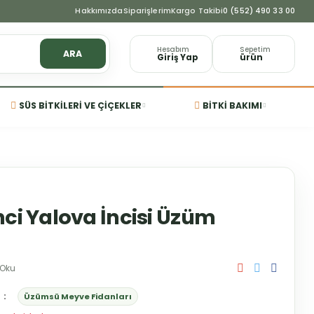
Hakkımızda
Siparişlerim
Kargo Takibi
0 (552) 490 33 00
Hesabım
Sepetim
ARA
Giriş Yap
ürün
SÜS BITKILERI VE ÇIÇEKLER
BITKI BAKIMI
ci Yalova İncisi Üzüm
 Oku
Üzümsü Meyve Fidanları