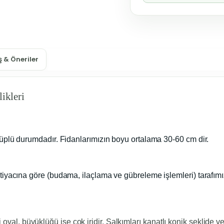
 & Öneriler
ikleri
tüplü durumdadır. Fidanlarımızın boyu ortalama 30-60 cm dir.
tiyacına göre (budama, ilaçlama ve gübreleme işlemleri) tarafım
kli oval, büyüklüğü ise çok iridir. Salkımları kanatlı konik seklide v