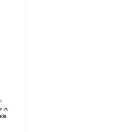
lı
un ve
unda