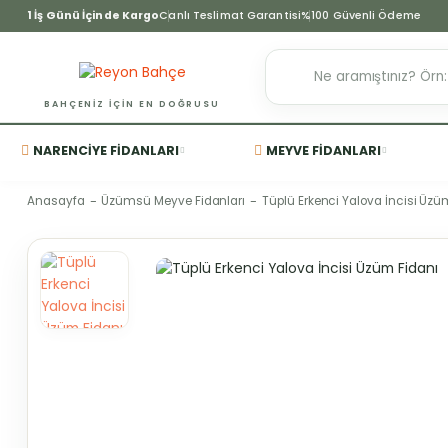
1 İş Günü İçinde Kargo
Canlı Teslimat Garantisi
%100 Güvenli Ödeme
BAHÇENIZ IÇIN EN DOĞRUSU
NARENCIYE FIDANLARI
MEYVE FIDANLARI
Anasayfa
Üzümsü Meyve Fidanları
Tüplü Erkenci Yalova İncisi Üzü