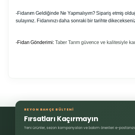
-Fidanım Geldiğinde Ne Yapmalıyım?
Sipariş etmiş oldu
sulayınız. Fidanınızı daha sonraki bir tarihte dikeceksen
-Fidan Gönderimi:
Taber Tarım güvence ve kalitesiyle kar
Bu ürünün fiyat bilgisi, resim, ürün açıklamalarında ve diğer 
Görüş ve önerileriniz için teşekkür ederiz.
REYON BAHÇE BÜLTENİ
Ürün resmi kalitesiz, bozuk veya görüntülenemiyor.
Fırsatları Kaçırmayın
Ürün açıklamasında eksik bilgiler bulunuyor.
Yeni ürünler, sezon kampanyaları ve bakım önerileri e-postanıza
Ürün bilgilerinde hatalar bulunuyor.