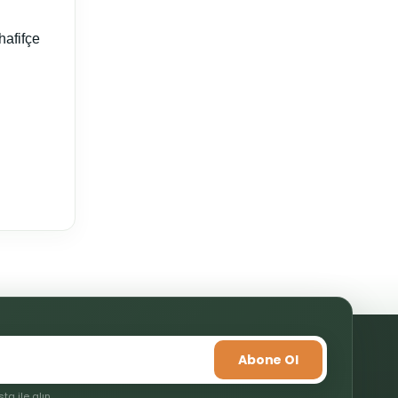
hafifçe
mıza iletebilirsiniz.
Abone Ol
a ile alın.