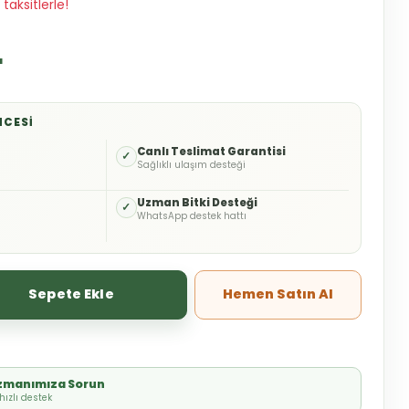
taksitlerle!
L
NCESI
o
Canlı Teslimat Garantisi
✓
Sağlıklı ulaşım desteği
Uzman Bitki Desteği
✓
WhatsApp destek hattı
Sepete Ekle
Hemen Satın Al
Uzmanımıza Sorun
ızlı destek