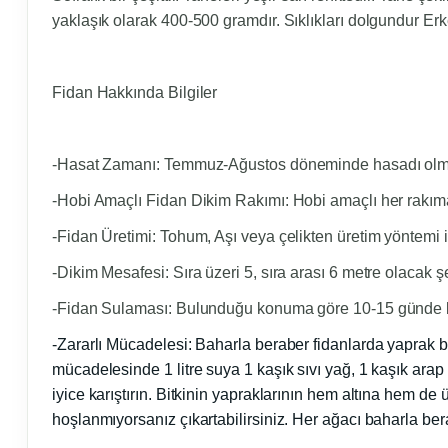
yaklaşık olarak 400-500 gramdır. Sıklıkları dolgundur Erken
Fidan Hakkında Bilgiler
-Hasat Zamanı:
Temmuz-Ağustos döneminde hasadı olmakta
-Hobi Amaçlı Fidan Dikim Rakımı:
Hobi amaçlı her rakıma 
-Fidan Üretimi:
Tohum, Aşı veya çelikten üretim yöntemi il
-Dikim Mesafesi:
Sıra üzeri 5, sıra arası 6 metre olacak ş
-Fidan Sulaması:
Bulunduğu konuma göre 10-15 günde bi
-Zararlı Mücadelesi:
Baharla beraber fidanlarda yaprak biti
mücadelesinde 1 litre suya 1 kaşık sıvı yağ, 1 kaşık arap
iyice karıştırın. Bitkinin yapraklarının hem altına hem de
hoşlanmıyorsanız çıkartabilirsiniz. Her ağacı baharla be