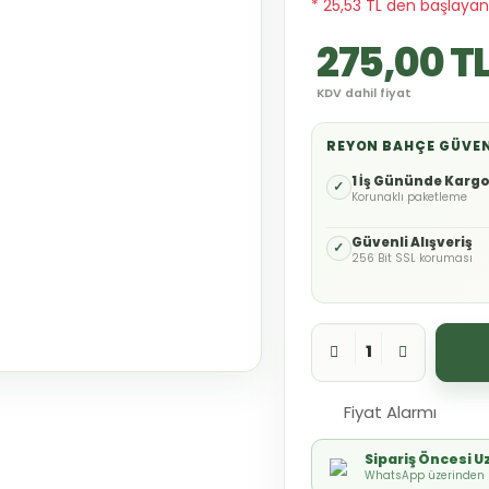
* 25,53 TL den başlayan 
275,00 T
KDV dahil fiyat
REYON BAHÇE GÜVE
1 İş Gününde Karg
✓
Korunaklı paketleme
Güvenli Alışveriş
✓
256 Bit SSL koruması
Fiyat Alarmı
Sipariş Öncesi 
WhatsApp üzerinden h