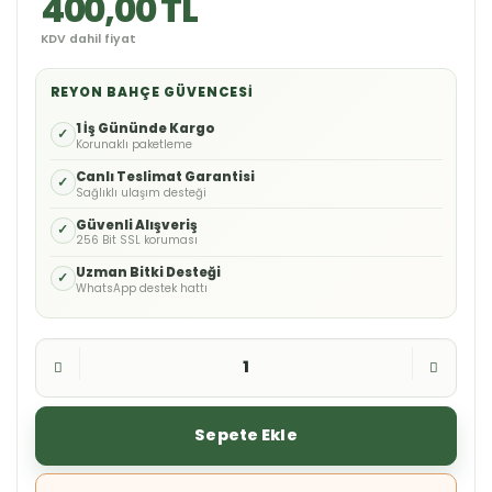
400,00 TL
KDV dahil fiyat
REYON BAHÇE GÜVENCESI
1 İş Gününde Kargo
✓
Korunaklı paketleme
Canlı Teslimat Garantisi
✓
Sağlıklı ulaşım desteği
Güvenli Alışveriş
✓
256 Bit SSL koruması
Uzman Bitki Desteği
✓
WhatsApp destek hattı
Sepete Ekle