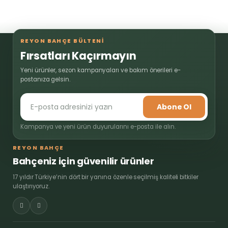
REYON BAHÇE BÜLTENİ
Fırsatları Kaçırmayın
Yeni ürünler, sezon kampanyaları ve bakım önerileri e-
postanıza gelsin.
Abone Ol
Kampanya ve yeni ürün duyurularını e-posta ile alın.
REYON BAHÇE
Bahçeniz için güvenilir ürünler
17 yıldır Türkiye’nin dört bir yanına özenle seçilmiş kaliteli bitkiler
ulaştırıyoruz.