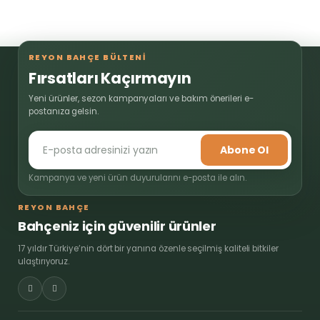
REYON BAHÇE BÜLTENİ
Fırsatları Kaçırmayın
Yeni ürünler, sezon kampanyaları ve bakım önerileri e-
postanıza gelsin.
Abone Ol
Kampanya ve yeni ürün duyurularını e-posta ile alın.
REYON BAHÇE
Bahçeniz için güvenilir ürünler
17 yıldır Türkiye’nin dört bir yanına özenle seçilmiş kaliteli bitkiler
ulaştırıyoruz.