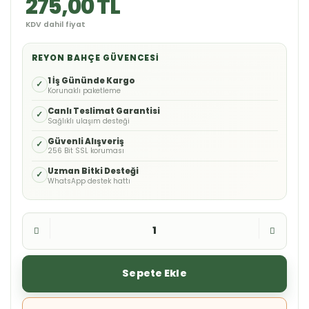
275,00 TL
KDV dahil fiyat
REYON BAHÇE GÜVENCESI
1 İş Gününde Kargo
✓
Korunaklı paketleme
Canlı Teslimat Garantisi
✓
Sağlıklı ulaşım desteği
Güvenli Alışveriş
✓
256 Bit SSL koruması
Uzman Bitki Desteği
✓
WhatsApp destek hattı
Sepete Ekle