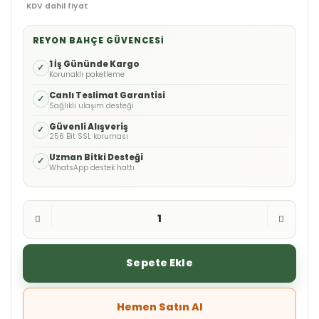
KDV dahil fiyat
REYON BAHÇE GÜVENCESI
1 İş Gününde Kargo
✓
Korunaklı paketleme
Canlı Teslimat Garantisi
✓
Sağlıklı ulaşım desteği
Güvenli Alışveriş
✓
256 Bit SSL koruması
Uzman Bitki Desteği
✓
WhatsApp destek hattı
Sepete Ekle
Hemen Satın Al