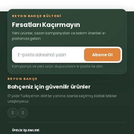
REYON BAHÇE BÜLTENİ
Fırsatları Kaçırmayın
Yeni ürünler, sezon kampanyaları ve bakım önerileri e-
postanıza gelsin.
Abone Ol
Kampanya ve yeni ürün duyurularını e-posta ile alın.
REYON BAHÇE
Bahçeniz için güvenilir ürünler
17 yıldır Türkiye’nin dört bir yanına özenle seçilmiş kaliteli bitkiler
ulaştırıyoruz.
ÜYELİK İŞLEMLERİ