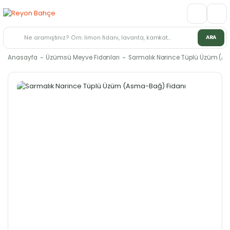
ARA
Anasayfa
Üzümsü Meyve Fidanları
Sarmalık Narince Tüplü Üzüm (A