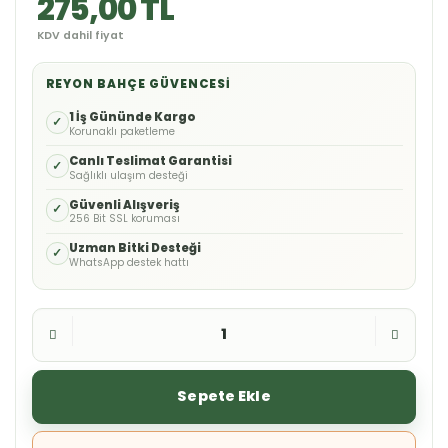
275,00 TL
KDV dahil fiyat
REYON BAHÇE GÜVENCESI
1 İş Gününde Kargo
✓
Korunaklı paketleme
Canlı Teslimat Garantisi
✓
Sağlıklı ulaşım desteği
Güvenli Alışveriş
✓
256 Bit SSL koruması
Uzman Bitki Desteği
✓
WhatsApp destek hattı
Sepete Ekle