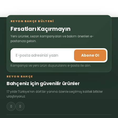
REYON BAHÇE BÜLTENİ
Fırsatları Kaçırmayın
Yeni ürünler, sezon kampanyaları ve bakım önerileri e-
postanıza gelsin.
Abone Ol
Kampanya ve yeni ürün duyurularını e-posta ile alın.
REYON BAHÇE
Bahçeniz için güvenilir ürünler
17 yıldır Türkiye’nin dört bir yanına özenle seçilmiş kaliteli bitkiler
ulaştırıyoruz.