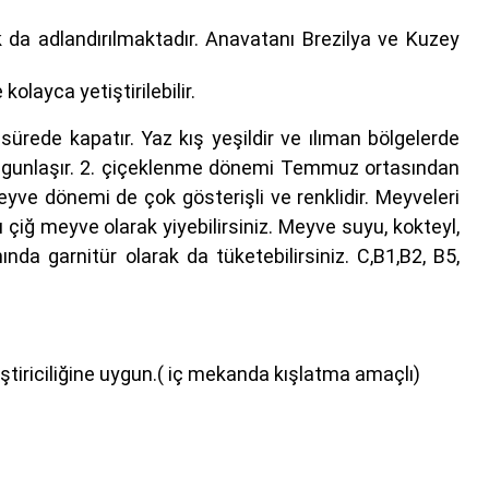
k da adlandırılmaktadır. Anavatanı Brezilya ve Kuzey
olayca yetiştirilebilir.
 sürede kapatır. Yaz kış yeşildir ve ılıman bölgelerde
i olgunlaşır. 2. çiçeklenme dönemi Temmuz ortasından
eyve dönemi de çok gösterişli ve renklidir. Meyveleri
 çiğ meyve olarak yiyebilirsiniz. Meyve suyu, kokteyl,
da garnitür olarak da tüketebilirsiniz. C,B1,B2, B5,
tiştiriciliğine uygun.( iç mekanda kışlatma amaçlı)