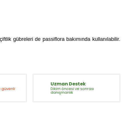
tlik gübreleri de passiflora bakımında kullanılabilir.
iletebilirsiniz.
Uzman Destek
 güvenli
Dikim öncesi ve sonrası
danışmanlık
Abone Ol