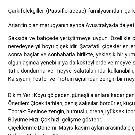
Çarkıfelekgiller (Passifloraceae) familyasından çar
Arjantin olan maruçyanın ayrıca Avustralya’da da yetişt
Saksıda ve bahçede yetiştirmeye uygun. Özellikle çitl
neredeyse yıl boyu çiçeklidir. Şatafatlı çiçekler e
sonra başlar ve sonbaharla birlikte, yaklaşık bir yu
olgunlaşınca yenebilir ya da kokteyllerde ve meyve su
tatlı, dondurma ve meyve salatalarında kullanabilir
Kalsiyum, Fosfor ve Protein açısından zengin bir mey
Dikim Yeri: Koyu gölgeden, güneşli alanlara kadar geni
Önerilen: Çiçek tarhları, geniş saksılar, bordürler, kü
Toprak: Besince zengin, humuslu, drenajı yüksek topr
Büyüme Hızı: Çok hızlı gelişme gösterir.
Çiçeklenme Dönemi: Mayıs-kasım ayları arasında çiçe