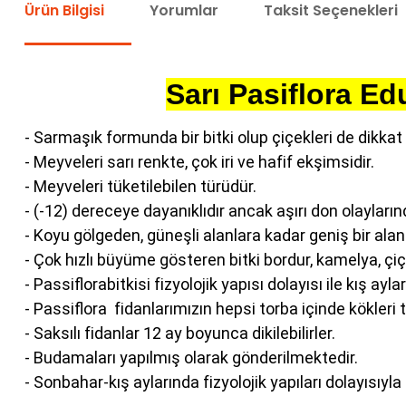
Ürün Bilgisi
Yorumlar
Taksit Seçenekleri
Sarı Pasiflora E
- Sarmaşık
formunda bir bitki olup çiçekleri de dikkat 
- Meyveleri sarı renkte, çok iri ve hafif ekşimsidir.
- Meyveleri tüketilebilen türüdür.
- (-12) dereceye dayanıklıdır ancak aşırı don olayları
- Koyu gölgeden, güneşli alanlara kadar geniş bir aland
- Çok hızlı büyüme gösteren bitki bordur, kamelya, çiçek
- Passiflorabitkisi fizyolojik yapısı dolayısı ile kış a
- Passiflora
fidanlarımızın hepsi torba içinde kökleri
- Saksılı fidanlar 12 ay boyunca dikilebilirler.
- Budamaları yapılmış olarak gönderilmektedir.
- Sonbahar-kış aylarında fizyolojik yapıları dolayısıyla