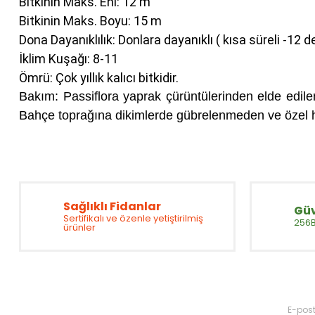
Bitkinin Maks. Eni: 12 m
Bitkinin Maks. Boyu: 15 m
Dona Dayanıklılık: Donlara dayanıklı ( kısa süreli -12 
İklim Kuşağı: 8-11
Ömrü: Çok yıllık kalıcı bitkidir.
Bakım: Passiflora yaprak çürüntülerinden elde edilen 
Bahçe toprağına dikimlerde gübrelenmeden ve özel hiç
Bu ürünün fiyat bilgisi, resim, ürün açıklamalarında ve diğer konul
Görüş ve önerileriniz için teşekkür ederiz.
Sağlıklı Fidanlar
Güv
Sertifikalı ve özenle yetiştirilmiş
256Bi
Ürün resmi kalitesiz, bozuk veya görüntülenemiyor.
ürünler
Ürün açıklamasında eksik bilgiler bulunuyor.
Ürün bilgilerinde hatalar bulunuyor.
Ürün fiyatı diğer sitelerden daha pahalı.
Fırsatları Kaçırmayın
Bu ürüne benzer farklı alternatifler olmalı.