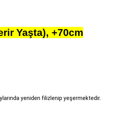
rir Yaşta), +70cm
 aylarında yeniden filizlenip yeşermektedir.