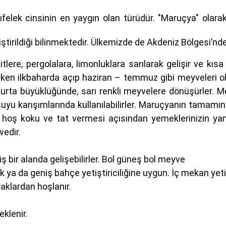
kıfelek cinsinin en yaygın olan türüdür. "Maruçya" olara
irildiği bilinmektedir. Ülkemizde de Akdeniz Bölgesi’nde k
ere, pergolalara, limonluklara sarılarak gelişir ve kısa
n erken ilkbaharda açıp haziran – temmuz gibi meyveler
murta büyüklüğünde, sarı renkli meyvelere dönüşürler. M
yu karışımlarında kullanılabilirler. Maruçyanın tamamını
, hoş koku ve tat vermesi açısından yemeklerinizin yanın
vedir.
ş bir alanda gelişebilirler. Bol güneş bol meyve
çük ya da geniş bahçe yetiştiriciliğine uygun. İç mekan ye
aklardan hoşlanır.
klenir.