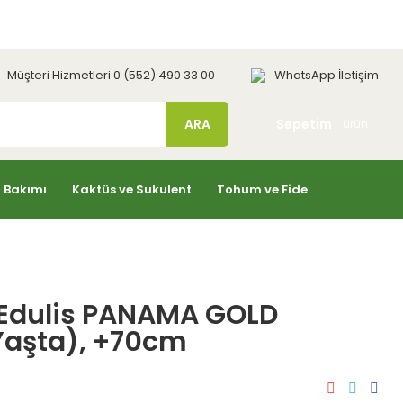
Üye Girişi
Yeni Üyelik
Müşteri Hizmetleri 0 (552) 490 33 00
WhatsApp İletişim
ARA
Sepetim
ürün
i Bakımı
Kaktüs ve Sukulent
Tohum ve Fide
a Edulis PANAMA GOLD
Yaşta), +70cm