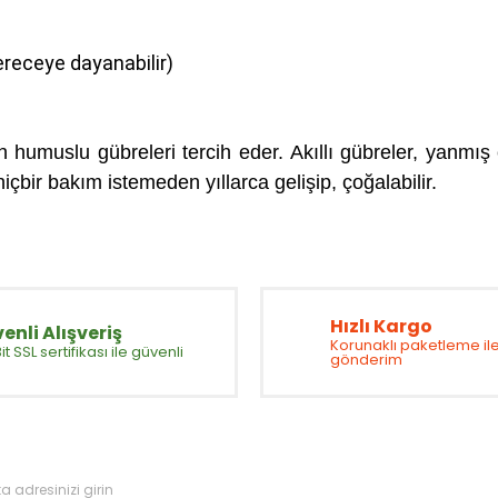
dereceye dayanabilir)
humuslu gübreleri tercih eder. Akıllı gübreler, yanmış çif
bir bakım istemeden yıllarca gelişip, çoğalabilir.
arda yetersiz gördüğünüz noktaları öneri formunu kullanarak tarafımıza 
Bu ürüne ilk yorumu siz yapın!
Hızlı Kargo
enli Alışveriş
Korunaklı paketleme ile
t SSL sertifikası ile güvenli
gönderim
Yorum Yaz