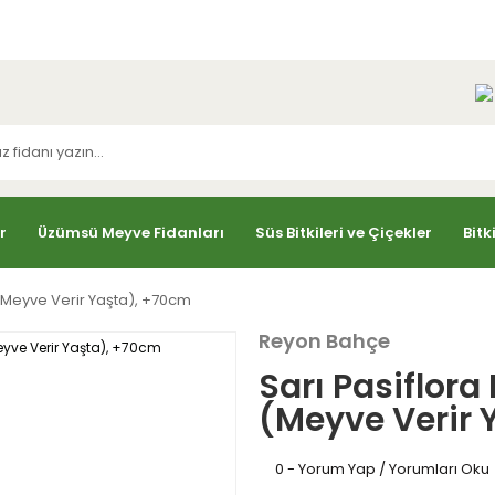
r
Üzümsü Meyve Fidanları
Süs Bitkileri ve Çiçekler
Bitk
(Meyve Verir Yaşta), +70cm
Reyon Bahçe
Sarı Pasiflor
(Meyve Verir 
0 - Yorum Yap / Yorumları Oku