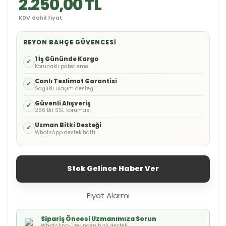
2.250,00 TL
KDV dahil fiyat
REYON BAHÇE GÜVENCESI
1 İş Gününde Kargo
✓
Korunaklı paketleme
Canlı Teslimat Garantisi
✓
Sağlıklı ulaşım desteği
Güvenli Alışveriş
✓
256 Bit SSL koruması
Uzman Bitki Desteği
✓
WhatsApp destek hattı
Stok Gelince Haber Ver
Fiyat Alarmı
Sipariş Öncesi Uzmanımıza Sorun
WhatsApp üzerinden hızlı destek