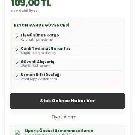
109,00 TL
KDV dahil fiyat
REYON BAHÇE GÜVENCESI
1 İş Gününde Kargo
✓
Korunaklı paketleme
Canlı Teslimat Garantisi
✓
Sağlıklı ulaşım desteği
Güvenli Alışveriş
✓
256 Bit SSL koruması
Uzman Bitki Desteği
✓
WhatsApp destek hattı
Stok Gelince Haber Ver
Fiyat Alarmı
Sipariş Öncesi Uzmanımıza Sorun
WhatsApp üzerinden hızlı destek