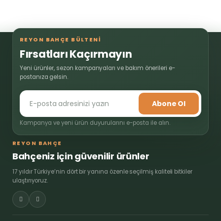
REYON BAHÇE BÜLTENİ
Fırsatları Kaçırmayın
Yeni ürünler, sezon kampanyaları ve bakım önerileri e-
postanıza gelsin.
Abone Ol
Kampanya ve yeni ürün duyurularını e-posta ile alın.
REYON BAHÇE
Bahçeniz için güvenilir ürünler
17 yıldır Türkiye’nin dört bir yanına özenle seçilmiş kaliteli bitkiler
ulaştırıyoruz.