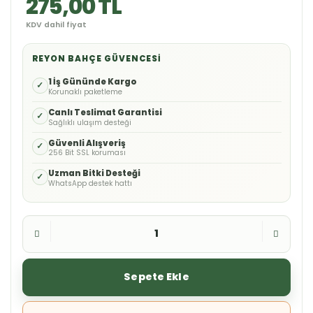
275,00 TL
KDV dahil fiyat
REYON BAHÇE GÜVENCESI
1 İş Gününde Kargo
✓
Korunaklı paketleme
Canlı Teslimat Garantisi
✓
Sağlıklı ulaşım desteği
Güvenli Alışveriş
✓
256 Bit SSL koruması
Uzman Bitki Desteği
✓
WhatsApp destek hattı
Sepete Ekle