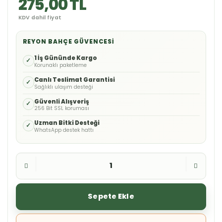
275,00 TL
KDV dahil fiyat
REYON BAHÇE GÜVENCESI
1 İş Gününde Kargo
✓
Korunaklı paketleme
Canlı Teslimat Garantisi
✓
Sağlıklı ulaşım desteği
Güvenli Alışveriş
✓
256 Bit SSL koruması
Uzman Bitki Desteği
✓
WhatsApp destek hattı
Sepete Ekle