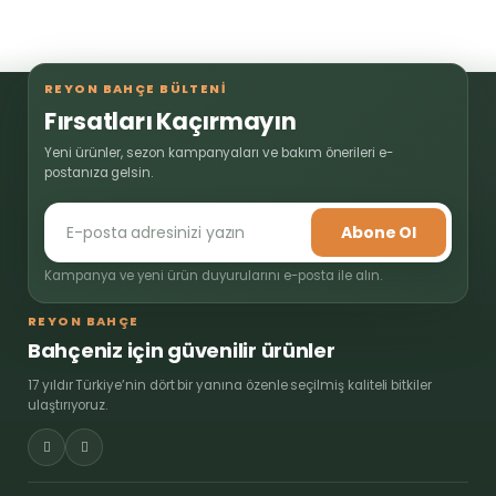
REYON BAHÇE BÜLTENİ
Fırsatları Kaçırmayın
Yeni ürünler, sezon kampanyaları ve bakım önerileri e-
postanıza gelsin.
Abone Ol
Kampanya ve yeni ürün duyurularını e-posta ile alın.
REYON BAHÇE
Bahçeniz için güvenilir ürünler
17 yıldır Türkiye’nin dört bir yanına özenle seçilmiş kaliteli bitkiler
ulaştırıyoruz.