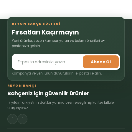
REYON BAHÇE BÜLTENİ
Fırsatları Kaçırmayın
Yeni ürünler, sezon kampanyaları ve bakım önerileri e-
postanıza gelsin.
Abone Ol
Kampanya ve yeni ürün duyurularını e-posta ile alın.
REYON BAHÇE
Bahçeniz için güvenilir ürünler
17 yıldır Türkiye’nin dört bir yanına özenle seçilmiş kaliteli bitkiler
ulaştırıyoruz.