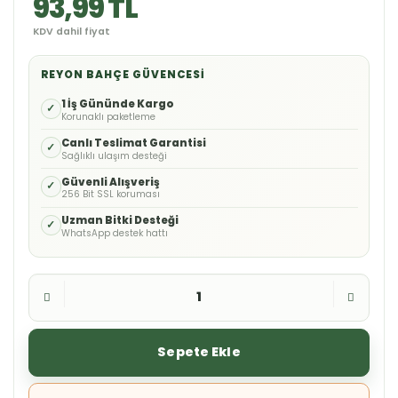
93,99 TL
KDV dahil fiyat
REYON BAHÇE GÜVENCESI
1 İş Gününde Kargo
✓
Korunaklı paketleme
Canlı Teslimat Garantisi
✓
Sağlıklı ulaşım desteği
Güvenli Alışveriş
✓
256 Bit SSL koruması
Uzman Bitki Desteği
✓
WhatsApp destek hattı
Sepete Ekle