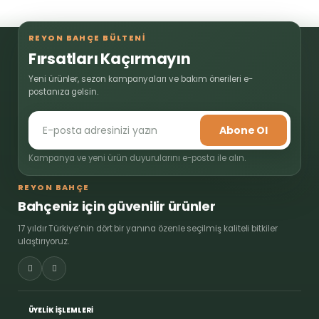
REYON BAHÇE BÜLTENİ
Fırsatları Kaçırmayın
Yeni ürünler, sezon kampanyaları ve bakım önerileri e-
postanıza gelsin.
Abone Ol
Kampanya ve yeni ürün duyurularını e-posta ile alın.
REYON BAHÇE
Bahçeniz için güvenilir ürünler
17 yıldır Türkiye’nin dört bir yanına özenle seçilmiş kaliteli bitkiler
ulaştırıyoruz.
ÜYELİK İŞLEMLERİ