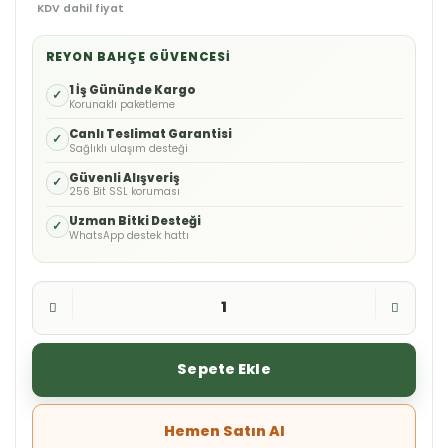
KDV dahil fiyat
REYON BAHÇE GÜVENCESI
1 İş Gününde Kargo
✓
Korunaklı paketleme
Canlı Teslimat Garantisi
✓
Sağlıklı ulaşım desteği
Güvenli Alışveriş
✓
256 Bit SSL koruması
Uzman Bitki Desteği
✓
WhatsApp destek hattı
Sepete Ekle
Hemen Satın Al