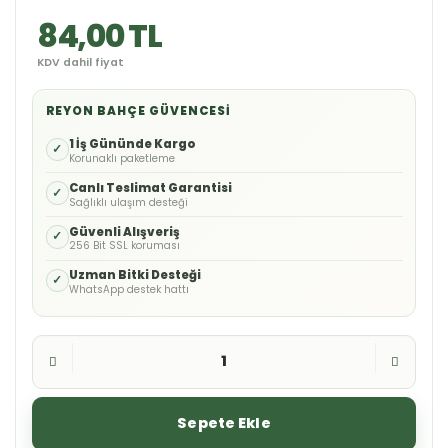
84,00 TL
KDV dahil fiyat
REYON BAHÇE GÜVENCESI
1 İş Gününde Kargo
✓
Korunaklı paketleme
Canlı Teslimat Garantisi
✓
Sağlıklı ulaşım desteği
Güvenli Alışveriş
✓
256 Bit SSL koruması
Uzman Bitki Desteği
✓
WhatsApp destek hattı
Sepete Ekle