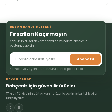
REYON BAHÇE BÜLTENİ
Fırsatları Kaçırmayın
Yeni ürünler, sezon kampanyaları ve bakım önerileri e-
postanıza gelsin.
Abone Ol
Kampanya ve yeni ürün duyurularını e-posta ile alın.
REYON BAHÇE
Bahçeniz için güvenilir ürünler
17 yıldır Türkiye’nin dört bir yanına özenle seçilmiş kaliteli bitkiler
ulaştırıyoruz.