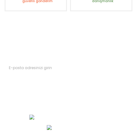
güvenli gönderim
danışmanlık
Fırsatları Kaçırmayın
Yeni ürünler ve kampanyalardan ilk siz haberdar olun.
Abone Ol
Müşteri Hizmetleri 0 (552) 490 33 00
WhatsApp İletişim