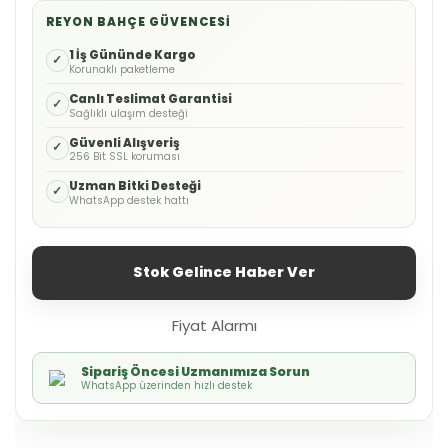
REYON BAHÇE GÜVENCESI
1 İş Gününde Kargo
✓
Korunaklı paketleme
Canlı Teslimat Garantisi
✓
Sağlıklı ulaşım desteği
Güvenli Alışveriş
✓
256 Bit SSL koruması
Uzman Bitki Desteği
✓
WhatsApp destek hattı
Stok Gelince Haber Ver
Fiyat Alarmı
Sipariş Öncesi Uzmanımıza Sorun
WhatsApp üzerinden hızlı destek