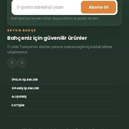
Abone Ol
Kampanya ve yeni ürün duyurularını e-posta ile alın.
REYON BAHÇE
Bahçeniz için güvenilir ürünler
17 yıldır Türkiye’nin dört bir yanına özenle seçilmiş kaliteli bitkiler
ulaştırıyoruz.
ÜYELİK İŞLEMLERİ
SİPARİŞ İŞLEMLERİ
ALIŞVERİŞ
İLETİŞİM