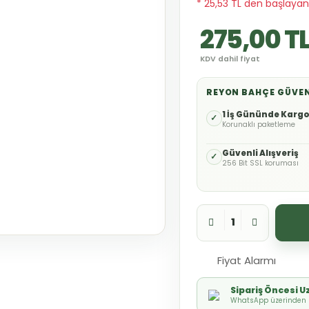
* 25,53 TL den başlayan 
275,00 T
KDV dahil fiyat
REYON BAHÇE GÜVE
1 İş Gününde Karg
✓
Korunaklı paketleme
Güvenli Alışveriş
✓
256 Bit SSL koruması
Fiyat Alarmı
Sipariş Öncesi 
WhatsApp üzerinden h