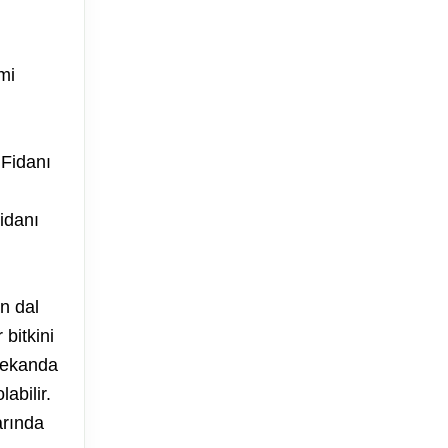
mi
 Fidanı
idanı
n dal
bitkini
mekanda
abilir.
arında