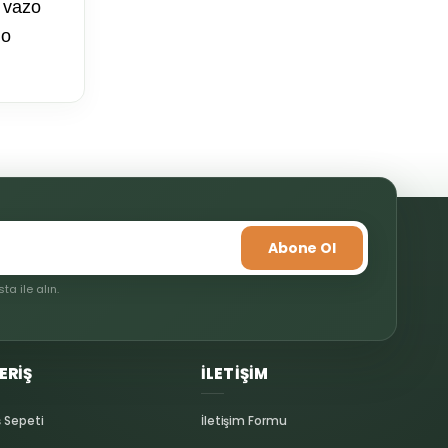
z vazo
 o
mıza iletebilirsiniz.
Abone Ol
a ile alın.
ERİŞ
İLETİŞİM
ş Sepeti
İletişim Formu