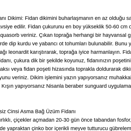
nı Dikimi: Fidan dikimini buharlaşmanın en az olduğu s
vsiye edilir. Fidan çukurunu en boy yükseklik 50-60 cm 
 aquasorb veriniz. Çıkan toprağa herhangi bir hayvansal 
rde dip kurdu ve yabancı ot tohumları bulunabilir. Bunu 
ğı leonardit karıştırarak, toprağa iyice harmanlayın. Fi
anı, çukura dik bir şekilde koyunuz, fidanınızın poşetin
aksı veya fidan poşeti hizasında toprakla doldurarak diki
uyunu veriniz. Dikim işlemini yazın yapıyorsanız muhakka
 Kışın yapıyorsanız Nisanla beraber sunguard uygulama
siz Cinsi Asma Bağ Üzüm Fidanı
rlıklı, çiçekler açmadan 20-30 gün önce tabandan fosfor
e yapraktan çinko bor içerikli meyve tutturucu gübrelem