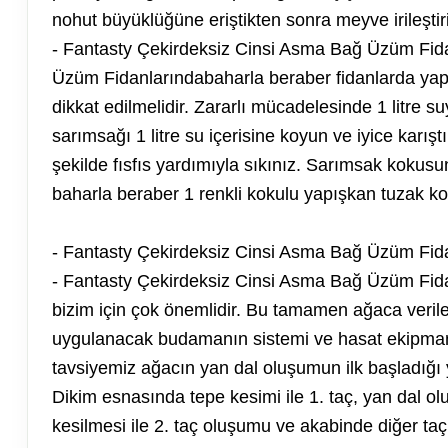
nohut büyüklüğüne eriştikten sonra meyve irileştiri
- Fantasty Çekirdeksiz Cinsi Asma Bağ Üzüm Fida
Üzüm Fidanlarındabaharla beraber fidanlarda yapra
dikkat edilmelidir. Zararlı mücadelesinde 1 litre 
sarımsağı 1 litre su içerisine koyun ve iyice karış
şekilde fısfıs yardımıyla sıkınız. Sarımsak kokusu
baharla beraber 1 renkli kokulu yapışkan tuzak k
- Fantasty Çekirdeksiz Cinsi Asma Bağ Üzüm Fid
- Fantasty Çekirdeksiz Cinsi Asma Bağ Üzüm Fida
bizim için çok önemlidir. Bu tamamen ağaca verile
uygulanacak budamanın sistemi ve hasat ekipmanla
tavsiyemiz ağacın yan dal oluşumun ilk başladığ
Dikim esnasında tepe kesimi ile 1. taç, yan dal 
kesilmesi ile 2. taç oluşumu ve akabinde diğer ta