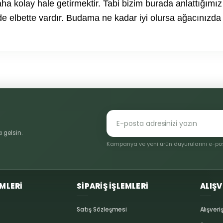
ha kolay hale getirmektir. Tabi bizim burada anlattığımı
 de elbette vardır. Budama ne kadar iyi olursa ağacınızda
konularda yetersiz gördüğünüz noktaları öneri formunu kullanarak tarafı
Bu ürüne ilk yorumu siz yapın!
Yorum Yaz
 gelsin.
Kampanya ve yeni ürün duyurularını e-post
EMLERİ
SİPARİŞ İŞLEMLERİ
ALIŞV
Satış Sözleşmesi
Alışveri