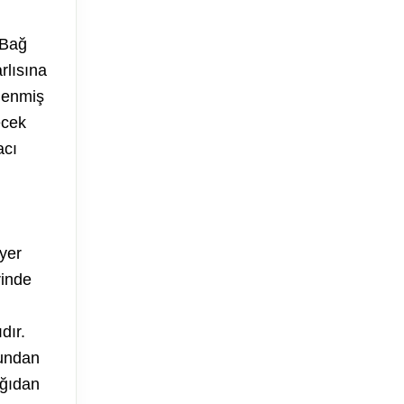
 Bağ
rlısına
elenmiş
ecek
acı
yer
rinde
dır.
cundan
ağıdan