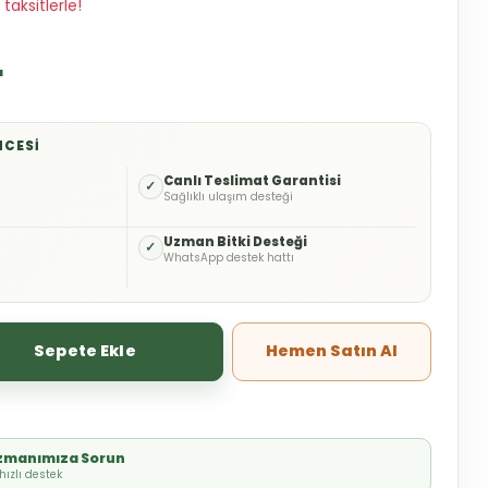
taksitlerle!
L
NCESI
o
Canlı Teslimat Garantisi
✓
Sağlıklı ulaşım desteği
Uzman Bitki Desteği
✓
WhatsApp destek hattı
Sepete Ekle
Hemen Satın Al
Uzmanımıza Sorun
ızlı destek