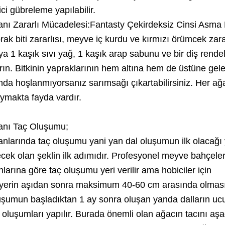
ci gübreleme yapılabilir.
nı Zararlı Mücadelesi:Fantasty Çekirdeksiz Cinsi Asma
k biti zararlısı, meyve iç kurdu ve kırmızı örümcek zara
suya 1 kaşık sıvı yağ, 1 kaşık arap sabunu ve bir diş rend
tırın. Bitkinin yapraklarının hem altına hem de üstüne gel
nda hoşlanmıyorsanız sarımsağı çıkartabilirsiniz. Her ağ
oymakta fayda vardır.
anı Taç Oluşumu;
nlarında taç oluşumu yani yan dal oluşumun ilk olacağı 
cek olan şeklin ilk adımıdır. Profesyonel meyve bahçele
rına göre taç oluşumu yeri verilir ama hobiciler için
ı yerin aşıdan sonra maksimum 40-60 cm arasında olması
oluşumun başladıktan 1 ay sonra oluşan yanda dalların u
ç oluşumları yapılır. Burada önemli olan ağacın tacını aş