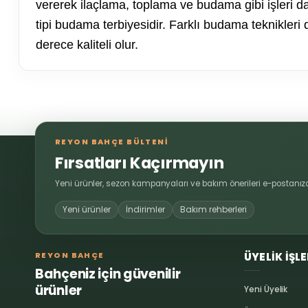
vererek ilaçlama, toplama ve budama gibi işleri da
tipi budama terbiyesidir. Farklı budama teknikleri
derece kaliteli olur.
Bu ürünün fiyat bilgisi, resim, ürün açıklamalarında ve diğer 
Görüş ve önerileriniz için teşekkür ederiz.
REYON BAHÇE BÜLTENİ
Ürün resmi kalitesiz, bozuk veya görüntülenemiyor.
Fırsatları Kaçırmayın
Ürün açıklamasında eksik bilgiler bulunuyor.
Yeni ürünler, sezon kampanyaları ve bakım önerileri e-postanıza
Ürün bilgilerinde hatalar bulunuyor.
Yeni ürünler
İndirimler
Bakım rehberleri
Ürün fiyatı diğer sitelerden daha pahalı.
Bu ürüne benzer farklı alternatifler olmalı.
REYON BAHÇE
ÜYELİK İŞL
Bahçeniz için güvenilir
ürünler
Yeni Üyelik