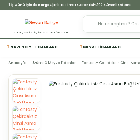
1 İş Günü İçinde Kargo
Canlı Teslimat Garantisi
%100 Güvenli Ödeme
BAHÇENIZ IÇIN EN DOĞRUSU
NARENCIYE FIDANLARI
MEYVE FIDANLARI
Anasayfa
Üzümsü Meyve Fidanları
Fantasty Çekirdeksiz Cinsi As