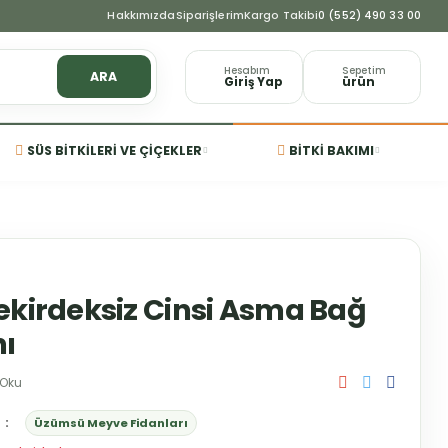
Hakkımızda
Siparişlerim
Kargo Takibi
0 (552) 490 33 00
Hesabım
Sepetim
ARA
Giriş Yap
ürün
SÜS BITKILERI VE ÇIÇEKLER
BITKI BAKIMI
ekirdeksiz Cinsi Asma Bağ
ı
 Oku
Üzümsü Meyve Fidanları