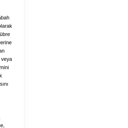
abah
olarak
gübre
yerine
dan
i veya
mini
k
sını
,
e,