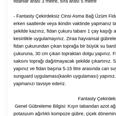
fidanlar arası 3 metre, sıra arası 5 metre
- Fantasty Çekirdeksiz Cinsi Asma Bağ Üzüm Fida
erken saatlerde veya ikindin vaktinde yapmanız ta
şekilde kazınız, fidan çukuru tabanı 1 çay kaşığı
kesinlikle uygulamayınız. Ziraa hayvansal gübrele
fidan çukurundan çıkan toprağa bir büyük su barda
çukuruna, 30 cm çıkan topraktan dolgu yapınız. Fid
saksını toprağı dağıtmayacak şekilde çıkartınız. S
yapınız ve fidan başına 5-15 litre arasında can s
sunguard uygulaması(kaolin uygulaması) yapınız.
yapmanızı tavsiye ederiz.
Fantasty Çekirdek
Genel Gübreleme Bilgisi: Kışın tabandan azot ağı
potasyum ağırlıklı kompoze gübre, çiçek dönemind