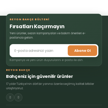
REYON BAHÇE BÜLTENİ
Fırsatları Kaçırmayın
Yeni ürünler, sezon kampanyaları ve bakım önerileri e-
postanıza gelsin.
Abone Ol
Kampanya ve yeni ürün duyurularını e-posta ile alın.
REYON BAHÇE
Bahçeniz için güvenilir ürünler
17 yıldır Türkiye’nin dört bir yanına özenle seçilmiş kaliteli bitkiler
ulaştırıyoruz.