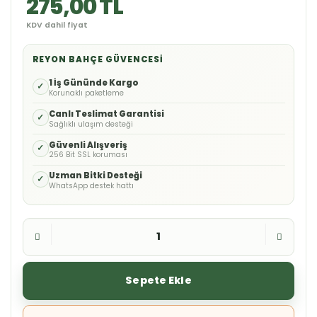
275,00 TL
KDV dahil fiyat
REYON BAHÇE GÜVENCESI
1 İş Gününde Kargo
✓
Korunaklı paketleme
Canlı Teslimat Garantisi
✓
Sağlıklı ulaşım desteği
Güvenli Alışveriş
✓
256 Bit SSL koruması
Uzman Bitki Desteği
✓
WhatsApp destek hattı
Sepete Ekle