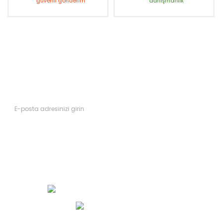
güvenli gönderim
danışmanlık
Fırsatları Kaçırmayın
Yeni ürünler ve kampanyalardan ilk siz haberdar olun.
Abone Ol
Müşteri Hizmetleri 0 (552) 490 33 00
WhatsApp İletişim