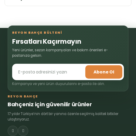
REYON BAHÇE BÜLTENİ
Fırsatları Kaçırmayın
Yeni ürünler, sezon kampanyaları ve bakım önerileri e-
postanıza gelsin.
Abone Ol
Kampanya ve yeni ürün duyurularını e-posta ile alın.
REYON BAHÇE
Bahçeniz için güvenilir ürünler
17 yıldır Türkiye’nin dört bir yanına özenle seçilmiş kaliteli bitkiler
ulaştırıyoruz.