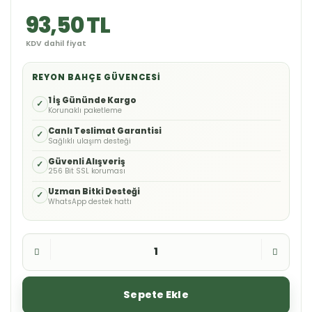
93,50 TL
KDV dahil fiyat
REYON BAHÇE GÜVENCESI
1 İş Gününde Kargo
✓
Korunaklı paketleme
Canlı Teslimat Garantisi
✓
Sağlıklı ulaşım desteği
Güvenli Alışveriş
✓
256 Bit SSL koruması
Uzman Bitki Desteği
✓
WhatsApp destek hattı
Sepete Ekle