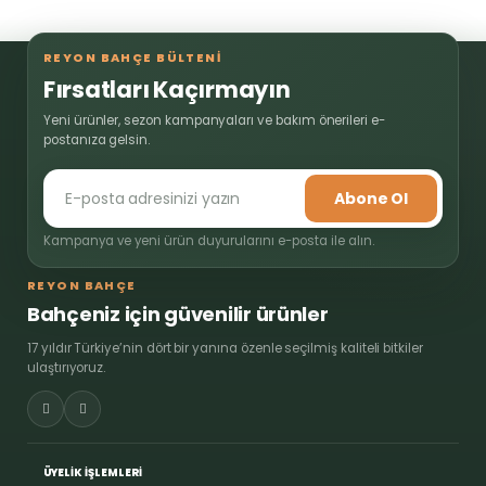
REYON BAHÇE BÜLTENİ
Fırsatları Kaçırmayın
Yeni ürünler, sezon kampanyaları ve bakım önerileri e-
postanıza gelsin.
Abone Ol
Kampanya ve yeni ürün duyurularını e-posta ile alın.
REYON BAHÇE
Bahçeniz için güvenilir ürünler
17 yıldır Türkiye’nin dört bir yanına özenle seçilmiş kaliteli bitkiler
ulaştırıyoruz.
ÜYELİK İŞLEMLERİ