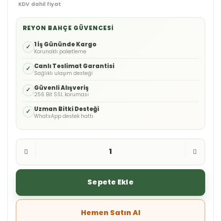
KDV dahil fiyat
REYON BAHÇE GÜVENCESI
1 İş Gününde Kargo
✓
Korunaklı paketleme
Canlı Teslimat Garantisi
✓
Sağlıklı ulaşım desteği
Güvenli Alışveriş
✓
256 Bit SSL koruması
Uzman Bitki Desteği
✓
WhatsApp destek hattı
Sepete Ekle
Hemen Satın Al