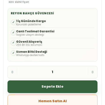
KDV dahil fiyat
REYON BAHÇE GÜVENCESI
1 İş Gününde Kargo
✓
Korunaklı paketleme
Canlı Teslimat Garantisi
✓
Sağlıklı ulaşım desteği
Güvenli Alışveriş
✓
256 Bit SSL koruması
Uzman Bitki Desteği
✓
WhatsApp destek hattı
Sepete Ekle
Hemen Satın Al