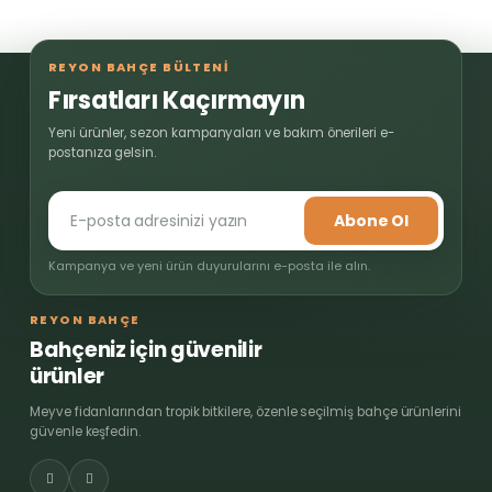
REYON BAHÇE BÜLTENİ
Fırsatları Kaçırmayın
Yeni ürünler, sezon kampanyaları ve bakım önerileri e-
postanıza gelsin.
Abone Ol
Kampanya ve yeni ürün duyurularını e-posta ile alın.
REYON BAHÇE
Bahçeniz için güvenilir
ürünler
Meyve fidanlarından tropik bitkilere, özenle seçilmiş bahçe ürünlerini
güvenle keşfedin.