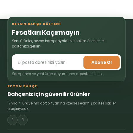
REYON BAHÇE BÜLTENİ
Fırsatları Kaçırmayın
Yeni ürünler, sezon kampanyaları ve bakım önerileri e-
postanıza gelsin.
Abone Ol
Kampanya ve yeni ürün duyurularını e-posta ile alın.
REYON BAHÇE
Bahçeniz için güvenilir ürünler
17 yıldır Türkiye’nin dört bir yanına özenle seçilmiş kaliteli bitkiler
ulaştırıyoruz.