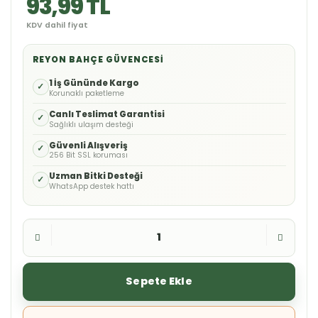
93,99 TL
KDV dahil fiyat
REYON BAHÇE GÜVENCESI
1 İş Gününde Kargo
✓
Korunaklı paketleme
Canlı Teslimat Garantisi
✓
Sağlıklı ulaşım desteği
Güvenli Alışveriş
✓
256 Bit SSL koruması
Uzman Bitki Desteği
✓
WhatsApp destek hattı
Sepete Ekle