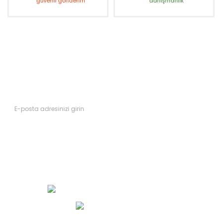
güvenli gönderim
danışmanlık
Fırsatları Kaçırmayın
Yeni ürünler ve kampanyalardan ilk siz haberdar olun.
Abone Ol
Müşteri Hizmetleri 0 (552) 490 33 00
WhatsApp İletişim