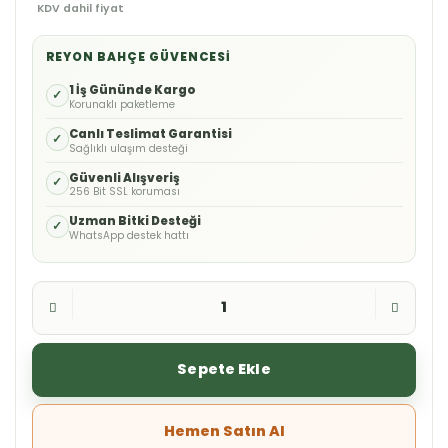
KDV dahil fiyat
REYON BAHÇE GÜVENCESI
1 İş Gününde Kargo
✓
Korunaklı paketleme
Canlı Teslimat Garantisi
✓
Sağlıklı ulaşım desteği
Güvenli Alışveriş
✓
256 Bit SSL koruması
Uzman Bitki Desteği
✓
WhatsApp destek hattı
Sepete Ekle
Hemen Satın Al