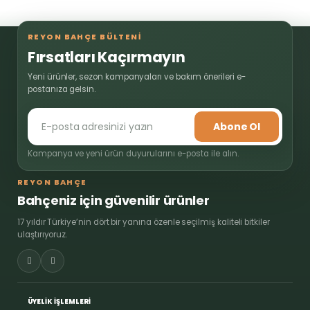
REYON BAHÇE BÜLTENİ
Fırsatları Kaçırmayın
Yeni ürünler, sezon kampanyaları ve bakım önerileri e-
postanıza gelsin.
Abone Ol
Kampanya ve yeni ürün duyurularını e-posta ile alın.
REYON BAHÇE
Bahçeniz için güvenilir ürünler
17 yıldır Türkiye’nin dört bir yanına özenle seçilmiş kaliteli bitkiler
ulaştırıyoruz.
ÜYELİK İŞLEMLERİ