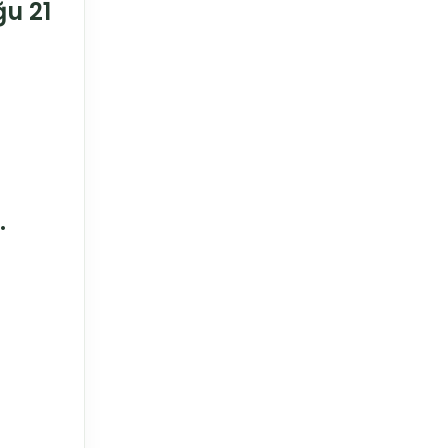
u 21
.