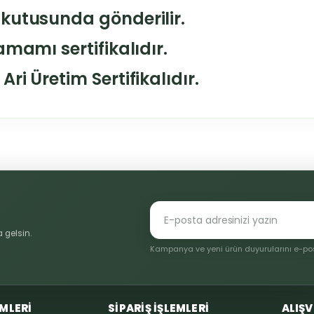
 kutusunda gönderilir.
amamı sertifikalıdır.
ri Üretim Sertifikalıdır.
konularda yetersiz gördüğünüz noktaları öneri formunu kullanarak tarafı
Bu ürüne ilk yorumu siz yapın!
Yorum Yaz
 gelsin.
Kampanya ve yeni ürün duyurularını e-post
EMLERİ
SİPARİŞ İŞLEMLERİ
ALIŞV