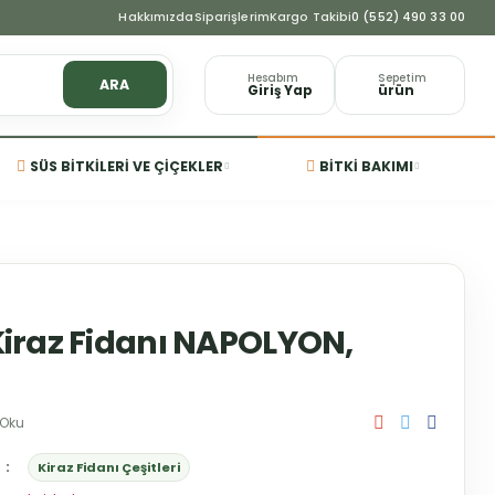
Hakkımızda
Siparişlerim
Kargo Takibi
0 (552) 490 33 00
Hesabım
Sepetim
ARA
Giriş Yap
ürün
SÜS BITKILERI VE ÇIÇEKLER
BITKI BAKIMI
 Kiraz Fidanı NAPOLYON,
 Oku
Kiraz Fidanı Çeşitleri