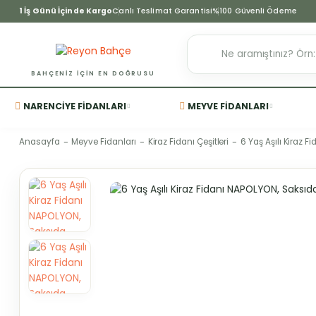
1 İş Günü İçinde Kargo
Canlı Teslimat Garantisi
%100 Güvenli Ödeme
BAHÇENIZ IÇIN EN DOĞRUSU
NARENCIYE FIDANLARI
MEYVE FIDANLARI
Anasayfa
Meyve Fidanları
Kiraz Fidanı Çeşitleri
6 Yaş Aşılı Kiraz 