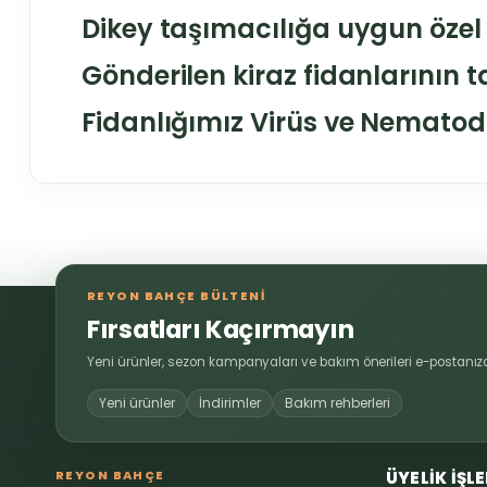
Dikey taşımacılığa uygun özel
Gönderilen kiraz fidanlarının t
Fidanlığımız Virüs ve Nematod A
Bu ürünün fiyat bilgisi, resim, ürün açıklamalarında ve diğer 
Görüş ve önerileriniz için teşekkür ederiz.
REYON BAHÇE BÜLTENİ
Ürün resmi kalitesiz, bozuk veya görüntülenemiyor.
Fırsatları Kaçırmayın
Ürün açıklamasında eksik bilgiler bulunuyor.
Yeni ürünler, sezon kampanyaları ve bakım önerileri e-postanıza
Ürün bilgilerinde hatalar bulunuyor.
Yeni ürünler
İndirimler
Bakım rehberleri
Ürün fiyatı diğer sitelerden daha pahalı.
Bu ürüne benzer farklı alternatifler olmalı.
REYON BAHÇE
ÜYELİK İŞL