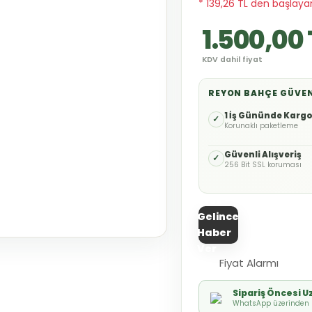
* 139,26 TL den başlayan
1.500,00 
KDV dahil fiyat
REYON BAHÇE GÜVE
1 İş Gününde Karg
✓
Korunaklı paketleme
Güvenli Alışveriş
✓
256 Bit SSL koruması
Stok
Gelince
Haber
Ver
Fiyat Alarmı
Sipariş Öncesi 
WhatsApp üzerinden h