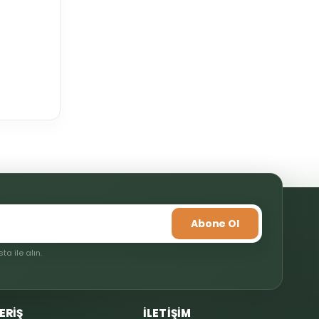
mıza iletebilirsiniz.
Abone Ol
a ile alın.
ERİŞ
İLETİŞİM