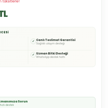
 taksitlerle!
TL
NCESI
o
Canlı Teslimat Garantisi
✓
Sağlıklı ulaşım desteği
Uzman Bitki Desteği
✓
WhatsApp destek hattı
Uzmanımıza Sorun
ızlı destek