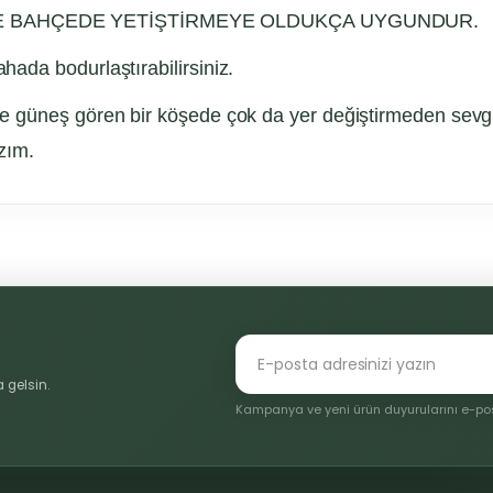
VE BAHÇEDE YETİŞTİRMEYE OLDUKÇA UYGUNDUR.
ada bodurlaştırabilirsiniz.
 güneş gören bir köşede çok da yer değiştirmeden sevgi
zım.
konularda yetersiz gördüğünüz noktaları öneri formunu kullanarak tarafı
Bu ürüne ilk yorumu siz yapın!
Yorum Yaz
 gelsin.
Kampanya ve yeni ürün duyurularını e-post