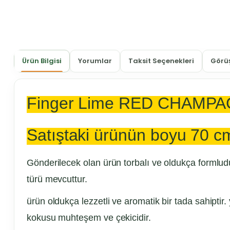
Ürün Bilgisi
Yorumlar
Taksit Seçenekleri
Görüş
Finger Lime RED CHAMPAGNE
Satıştaki ürünün boyu 70 cm
Gönderilecek olan ürün torbalı ve oldukça formludu
türü mevcuttur.
ürün oldukça lezzetli ve aromatik bir tada sahiptir.
kokusu muhteşem ve çekicidir.