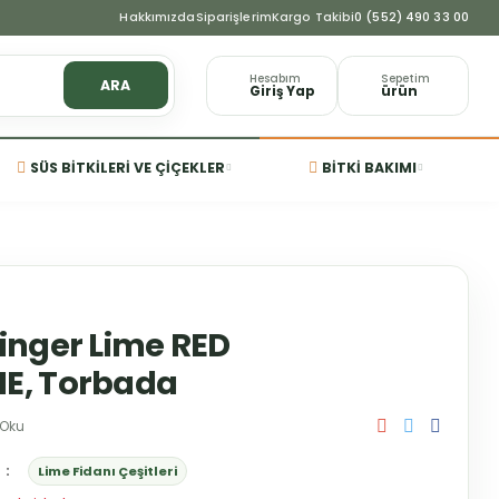
Hakkımızda
Siparişlerim
Kargo Takibi
0 (552) 490 33 00
Hesabım
Sepetim
ARA
Giriş Yap
ürün
SÜS BITKILERI VE ÇIÇEKLER
BITKI BAKIMI
 Finger Lime RED
, Torbada
 Oku
Lime Fidanı Çeşitleri