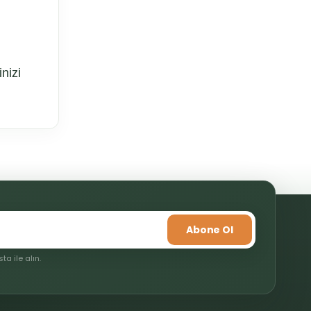
nizi
mıza iletebilirsiniz.
Abone Ol
a ile alın.