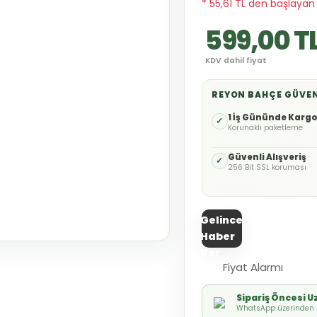
* 55,61 TL den başlayan 
599,00 T
KDV dahil fiyat
REYON BAHÇE GÜVE
1 İş Gününde Karg
✓
Korunaklı paketleme
Güvenli Alışveriş
✓
256 Bit SSL koruması
Stok
Gelince
Haber
Ver
Fiyat Alarmı
Sipariş Öncesi 
WhatsApp üzerinden h