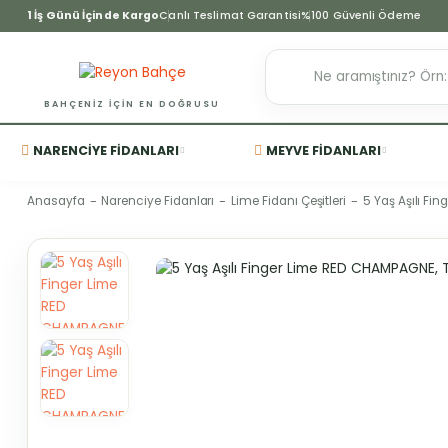
1 İş Günü İçinde Kargo
Canlı Teslimat Garantisi
%100 Güvenli Ödeme
BAHÇENIZ IÇIN EN DOĞRUSU
NARENCIYE FIDANLARI
MEYVE FIDANLARI
Anasayfa
Narenciye Fidanları
Lime Fidanı Çeşitleri
5 Yaş Aşılı Fi