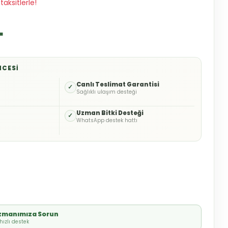
taksitlerle!
L
NCESI
o
Canlı Teslimat Garantisi
✓
Sağlıklı ulaşım desteği
Uzman Bitki Desteği
✓
WhatsApp destek hattı
Uzmanımıza Sorun
ızlı destek