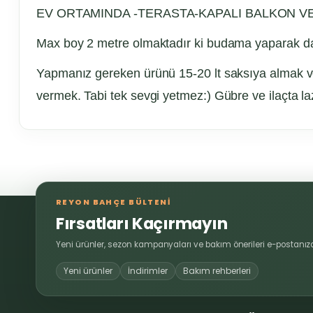
EV ORTAMINDA -TERASTA-KAPALI BALKON 
Max boy 2 metre olmaktadır ki budama yaparak dah
Yapmanız gereken ürünü 15-20 lt saksıya almak ve
vermek. Tabi tek sevgi yetmez:) Gübre ve ilaçta la
Bu ürünün fiyat bilgisi, resim, ürün açıklamalarında ve diğer 
Görüş ve önerileriniz için teşekkür ederiz.
REYON BAHÇE BÜLTENİ
Ürün resmi kalitesiz, bozuk veya görüntülenemiyor.
Fırsatları Kaçırmayın
Ürün açıklamasında eksik bilgiler bulunuyor.
Yeni ürünler, sezon kampanyaları ve bakım önerileri e-postanıza
Ürün bilgilerinde hatalar bulunuyor.
Yeni ürünler
İndirimler
Bakım rehberleri
Ürün fiyatı diğer sitelerden daha pahalı.
Bu ürüne benzer farklı alternatifler olmalı.