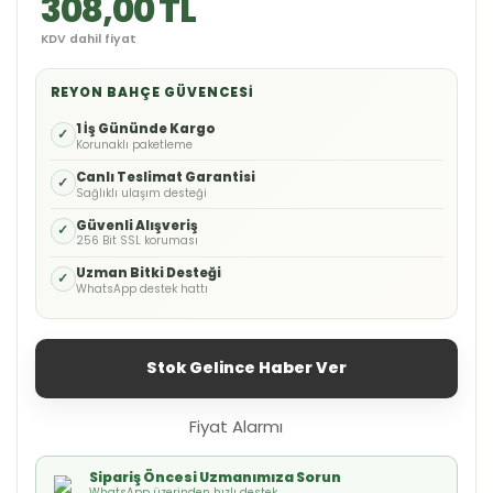
308,00 TL
KDV dahil fiyat
REYON BAHÇE GÜVENCESI
1 İş Gününde Kargo
✓
Korunaklı paketleme
Canlı Teslimat Garantisi
✓
Sağlıklı ulaşım desteği
Güvenli Alışveriş
✓
256 Bit SSL koruması
Uzman Bitki Desteği
✓
WhatsApp destek hattı
Stok Gelince Haber Ver
Fiyat Alarmı
Sipariş Öncesi Uzmanımıza Sorun
WhatsApp üzerinden hızlı destek