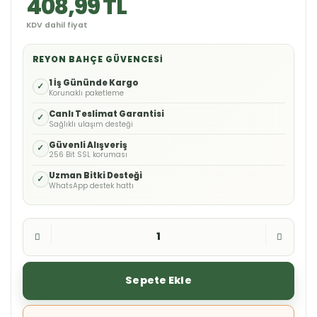
408,99 TL
KDV dahil fiyat
REYON BAHÇE GÜVENCESI
1 İş Gününde Kargo
✓
Korunaklı paketleme
Canlı Teslimat Garantisi
✓
Sağlıklı ulaşım desteği
Güvenli Alışveriş
✓
256 Bit SSL koruması
Uzman Bitki Desteği
✓
WhatsApp destek hattı
Sepete Ekle