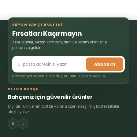
REYON BAHÇE BÜLTENİ
Fırsatları Kaçırmayın
Yeni ürünler, sezon kampanyaları ve bakım önerileri e-
postanıza gelsin.
Abone Ol
Kampanya ve yeni ürün duyurularını e-posta ile alın.
REYON BAHÇE
Bahçeniz için güvenilir ürünler
17 yıldır Türkiye’nin dört bir yanına özenle seçilmiş kaliteli bitkiler
ulaştırıyoruz.