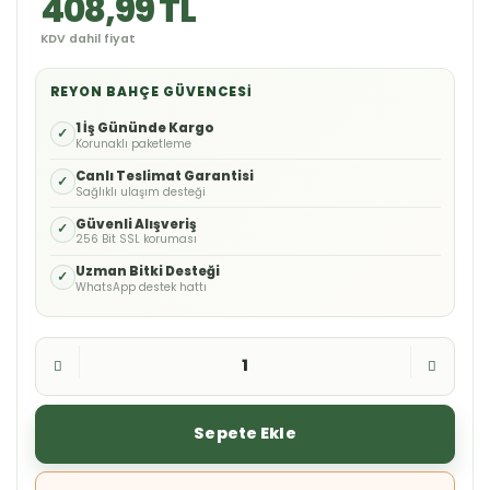
408,99 TL
KDV dahil fiyat
REYON BAHÇE GÜVENCESI
1 İş Gününde Kargo
✓
Korunaklı paketleme
Canlı Teslimat Garantisi
✓
Sağlıklı ulaşım desteği
Güvenli Alışveriş
✓
256 Bit SSL koruması
Uzman Bitki Desteği
✓
WhatsApp destek hattı
Sepete Ekle