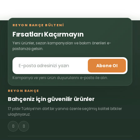
REYON BAHÇE BÜLTENİ
Fırsatları Kaçırmayın
Yeni ürünler, sezon kampanyaları ve bakım önerileri e-
postanıza gelsin.
Abone Ol
Kampanya ve yeni ürün duyurularını e-posta ile alın.
REYON BAHÇE
Bahçeniz için güvenilir ürünler
17 yıldır Türkiye’nin dört bir yanına özenle seçilmiş kaliteli bitkiler
ulaştırıyoruz.