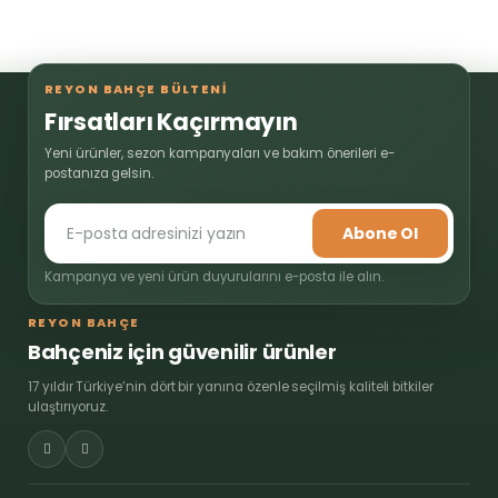
REYON BAHÇE BÜLTENİ
Fırsatları Kaçırmayın
Yeni ürünler, sezon kampanyaları ve bakım önerileri e-
postanıza gelsin.
Abone Ol
Kampanya ve yeni ürün duyurularını e-posta ile alın.
REYON BAHÇE
Bahçeniz için güvenilir ürünler
17 yıldır Türkiye’nin dört bir yanına özenle seçilmiş kaliteli bitkiler
ulaştırıyoruz.