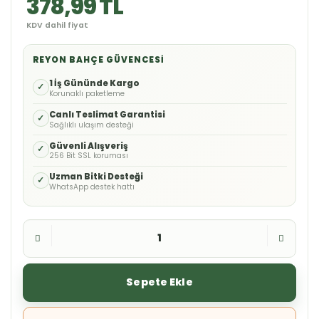
378,99 TL
KDV dahil fiyat
REYON BAHÇE GÜVENCESI
1 İş Gününde Kargo
✓
Korunaklı paketleme
Canlı Teslimat Garantisi
✓
Sağlıklı ulaşım desteği
Güvenli Alışveriş
✓
256 Bit SSL koruması
Uzman Bitki Desteği
✓
WhatsApp destek hattı
Sepete Ekle