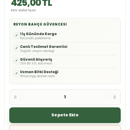
425,00 TL
KDV dahil fiyat
REYON BAHÇE GÜVENCESI
1 İş Gününde Kargo
✓
Korunaklı paketleme
Canlı Teslimat Garantisi
✓
Sağlıklı ulaşım desteği
Güvenli Alışveriş
✓
256 Bit SSL koruması
Uzman Bitki Desteği
✓
WhatsApp destek hattı
Sepete Ekle