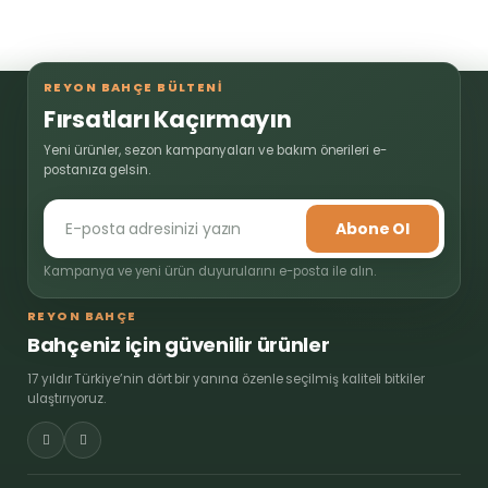
REYON BAHÇE BÜLTENİ
Fırsatları Kaçırmayın
Yeni ürünler, sezon kampanyaları ve bakım önerileri e-
postanıza gelsin.
Abone Ol
Kampanya ve yeni ürün duyurularını e-posta ile alın.
REYON BAHÇE
Bahçeniz için güvenilir ürünler
17 yıldır Türkiye’nin dört bir yanına özenle seçilmiş kaliteli bitkiler
ulaştırıyoruz.