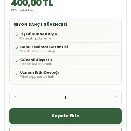
400,00 TL
KDV dahil fiyat
REYON BAHÇE GÜVENCESI
1 İş Gününde Kargo
✓
Korunaklı paketleme
Canlı Teslimat Garantisi
✓
Sağlıklı ulaşım desteği
Güvenli Alışveriş
✓
256 Bit SSL koruması
Uzman Bitki Desteği
✓
WhatsApp destek hattı
Sepete Ekle