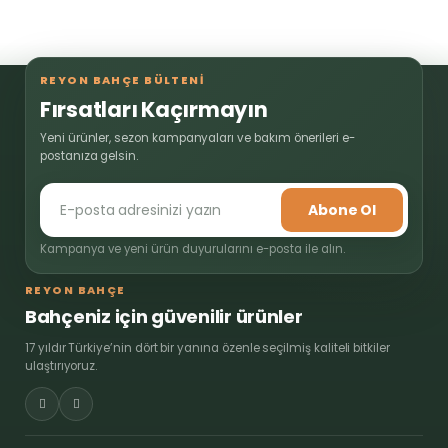
REYON BAHÇE BÜLTENİ
Fırsatları Kaçırmayın
Yeni ürünler, sezon kampanyaları ve bakım önerileri e-
postanıza gelsin.
Abone Ol
Kampanya ve yeni ürün duyurularını e-posta ile alın.
REYON BAHÇE
Bahçeniz için güvenilir ürünler
17 yıldır Türkiye’nin dört bir yanına özenle seçilmiş kaliteli bitkiler
ulaştırıyoruz.