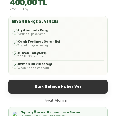
400,00 TL
KDV dahil fiyat
REYON BAHÇE GÜVENCESI
1 İş Gününde Kargo
✓
Korunaklı paketleme
Canlı Teslimat Garantisi
✓
Sağlıklı ulaşım desteği
Güvenli Alışveriş
✓
256 Bit SSL koruması
Uzman Bitki Desteği
✓
WhatsApp destek hattı
Stok Gelince Haber Ver
Fiyat Alarmı
Sipariş Öncesi Uzmanımıza Sorun
WhatsApp üzerinden hızlı destek