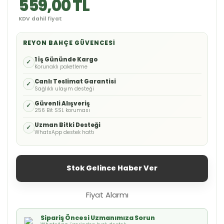
559,00 TL
KDV dahil fiyat
REYON BAHÇE GÜVENCESI
1 İş Gününde Kargo
✓
Korunaklı paketleme
Canlı Teslimat Garantisi
✓
Sağlıklı ulaşım desteği
Güvenli Alışveriş
✓
256 Bit SSL koruması
Uzman Bitki Desteği
✓
WhatsApp destek hattı
Stok Gelince Haber Ver
Fiyat Alarmı
Sipariş Öncesi Uzmanımıza Sorun