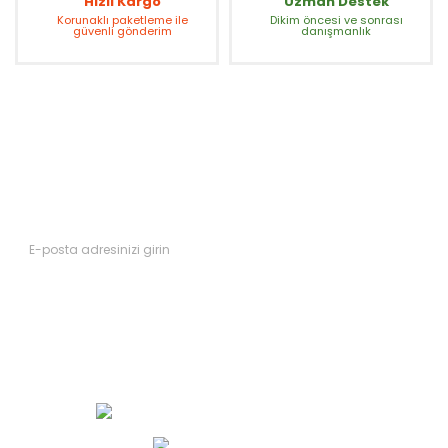
Hızlı Kargo
Uzman Destek
Korunaklı paketleme ile
Dikim öncesi ve sonrası
güvenli gönderim
danışmanlık
Fırsatları Kaçırmayın
Yeni ürünler ve kampanyalardan ilk siz haberdar olun.
Abone Ol
Müşteri Hizmetleri 0 (552) 490 33 00
WhatsApp İletişim