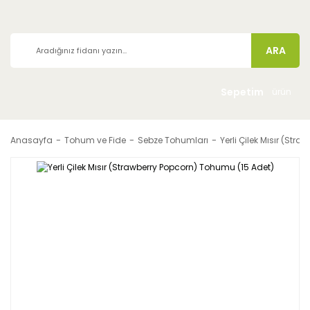
ARA
Sepetim
ürün
Anasayfa
Tohum ve Fide
Sebze Tohumları
Yerli Çilek Mısır (St