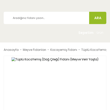
ARA
Sepetim
ürün
Anasayfa
Meyve Fidanları
Kocayemiş Fidanı
Tüplü KocaYemiş (Da