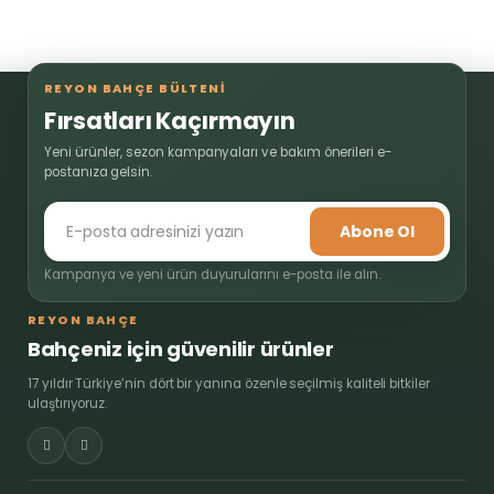
REYON BAHÇE BÜLTENİ
Fırsatları Kaçırmayın
Yeni ürünler, sezon kampanyaları ve bakım önerileri e-
postanıza gelsin.
Abone Ol
Kampanya ve yeni ürün duyurularını e-posta ile alın.
REYON BAHÇE
Bahçeniz için güvenilir ürünler
17 yıldır Türkiye’nin dört bir yanına özenle seçilmiş kaliteli bitkiler
ulaştırıyoruz.