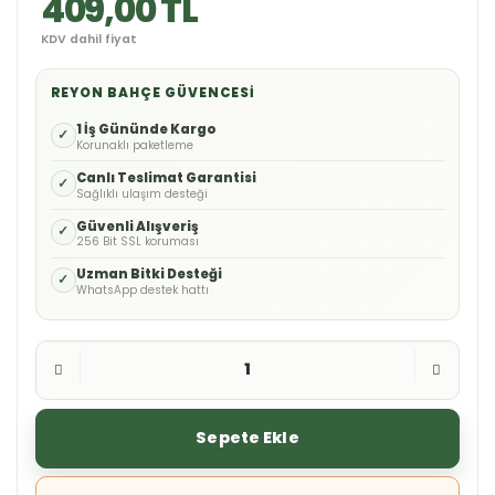
409,00 TL
KDV dahil fiyat
REYON BAHÇE GÜVENCESI
1 İş Gününde Kargo
✓
Korunaklı paketleme
Canlı Teslimat Garantisi
✓
Sağlıklı ulaşım desteği
Güvenli Alışveriş
✓
256 Bit SSL koruması
Uzman Bitki Desteği
✓
WhatsApp destek hattı
Sepete Ekle